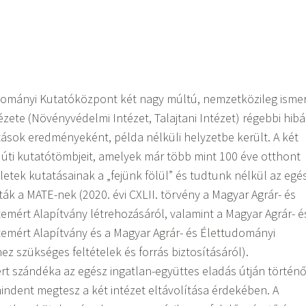
mányi Kutatóközpont két nagy múltú, nemzetközileg ismer
ézete (Növényvédelmi Intézet, Talajtani Intézet) régebbi hibá
ások eredményeként, példa nélküli helyzetbe került. A két
úti kutatótömbjeit, amelyek már több mint 100 éve otthont
etek kutatásainak a „fejünk fölül” és tudtunk nélkül az egé
ták a MATE-nek (2020. évi CXLII. törvény a Magyar Agrár- és
mért Alapítvány létrehozásáról, valamint a Magyar Agrár- é
emért Alapítvány és a Magyar Agrár- és Élettudományi
szükséges feltételek és forrás biztosításáról).
ert szándéka az egész ingatlan-együttes eladás útján történ
mindent megtesz a két intézet eltávolítása érdekében. A