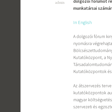
dolgozói fórumot r
admin
munkatársai számár
In English
A dolgozói fórum kin
nyomásra végrehajtan
Bölcsészettudományi
Kutatóközpont, a Ny
Társadalomtudományi
Kutatóközpontok és
Az átszervezés terve
kutatóközpontok aut
magyar költségvetés
szervezeti és egziszt