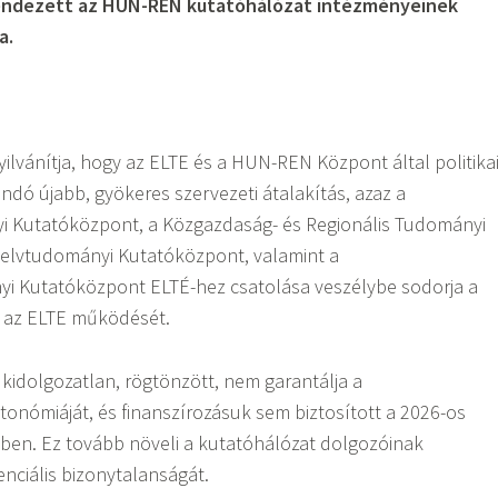
endezett az HUN-REN kutatóhálózat intézményeinek
a.
yilvánítja, hogy az ELTE és a HUN-REN Központ által politika
dó újabb, gyökeres szervezeti átalakítás, azaz a
 Kutatóközpont, a Közgazdaság- és Regionális Tudományi
elvtudományi Kutatóközpont, valamint a
 Kutatóközpont ELTÉ-hez csatolása veszélybe sodorja a
 az ELTE működését.
 kidolgozatlan, rögtönzött, nem garantálja a
onómiáját, és finanszírozásuk sem biztosított a 2026-os
ben. Ez tovább növeli a kutatóhálózat dolgozóinak
enciális bizonytalanságát.