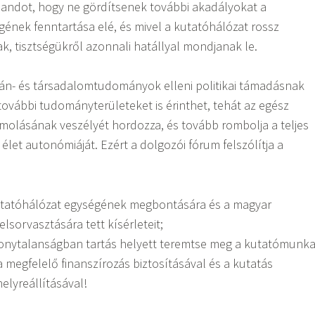
landot, hogy ne gördítsenek további akadályokat a
ének fenntartása elé, és mivel a kutatóhálózat rossz
k, tisztségükről azonnali hatállyal mondjanak le.
mán- és társadalomtudományok elleni politikai támadásnak
 további tudományterületeket is érinthet, tehát az egész
molásának veszélyét hordozza, és tovább rombolja a teljes
et autonómiáját. Ezért a dolgozói fórum felszólítja a
utatóhálózat egységének megbontására és a magyar
sorvasztására tett kísérleteit;
zonytalanságban tartás helyett teremtse meg a kutatómunk
t a megfelelő finanszírozás biztosításával és a kutatás
lyreállításával!