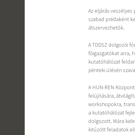
Az eljárás veszélyes
szabad prédaként kez
átszervezhetők.
A TDDSZ dolgozói fóru
főigazgatókat arra, h
kutatóhálózat feldar
pénteki ülésén szav
A HUN-REN Központ a
felújítására, átvilág
workshopokra, trans
a kutatóhálózat fejl
dolgozott. Mára kide
kitűzött feladatok el