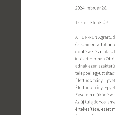
2024. február 28.
Tisztelt Elnök Úr!
A HUN-REN Agrártudo
és számontartott int
döntések és mulaszt
intézet Herman Ottó 
adnak ezen szakterül
teleppel együtt átad
Élettudományi Egyete
Élettudományi Egyet
Egyetem működéséhez 
Az új tulajdonos ism
értékesítése, ezért 