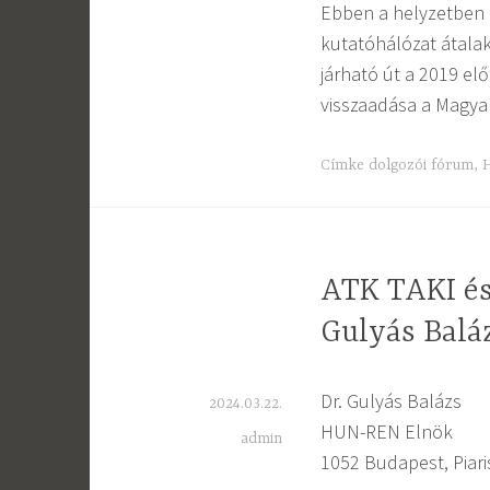
Ebben a helyzetben
kutatóhálózat átalak
járható út a 2019 elő
visszaadása a Magy
Címke
dolgozói fórum
,
ATK TAKI és
Gulyás Balá
Dr. Gulyás Balázs
2024.03.22.
HUN-REN Elnök
admin
1052 Budapest, Piari