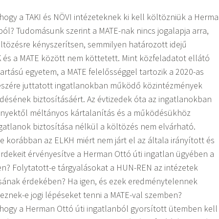
, hogy a TAKI és NÖVI intézeteknek ki kell költözniük a Herm
nból? Tudomásunk szerint a MATE-nak nincs jogalapja arra,
ltözésre kényszerítsen, semmilyen határozott idejű
 és a MATE között nem köttetett. Mint közfeladatot ellátó
tartású egyetem, a MATE felelősséggel tartozik a 2020-as
részére juttatott ingatlanokban működő közintézmények
ésének biztosításáért. Az évtizedek óta az ingatlanokban
yektől méltányos kártalanítás és a működésükhöz
gatlanok biztosítása nélkül a költözés nem elvárható.
e korábban az ELKH miért nem járt el az általa irányított és
érdekeit érvényesítve a Herman Ottó úti ingatlan ügyében a
n? Folytatott-e tárgyalásokat a HUN-REN az intézetek
ának érdekében? Ha igen, és ezek eredménytelennek
veznek-e jogi lépéseket tenni a MATE-val szemben?
, hogy a Herman Ottó úti ingatlanból gyorsított ütemben kell