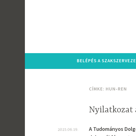
Tartalomhoz
BELÉPÉS A SZAKSZERVEZ
CÍMKE:
HUN-REN
Nyilatkozat 
A Tudományos Dolgo
2025.06.19.