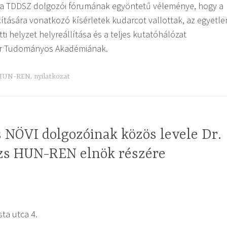
 a TDDSZ dolgozói fórumának egyöntetű véleménye, hogy a
ítására vonatkozó kísérletek kudarcot vallottak, az egyetle
tti helyzet helyreállítása és a teljes kutatóhálózat
ar Tudományos Akadémiának.
HUN-REN
,
nyilatkozat
 NÖVI dolgozóinak közös levele Dr.
zs HUN-REN elnök részére
sta utca 4.