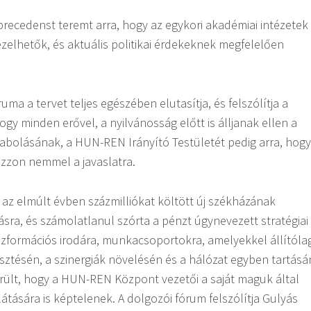
 precedenst teremt arra, hogy az egykori akadémiai intézetek
elhetők, és aktuális politikai érdekeknek megfelelően
ma a tervet teljes egészében elutasítja, és felszólítja a
ogy minden erővel, a nyilvánosság előtt is álljanak ellen a
abolásának, a HUN-REN Irányító Testületét pedig arra, hogy
azzon nemmel a javaslatra.
z elmúlt évben százmilliókat költött új székházának
ításra, és számolatlanul szórta a pénzt úgynevezett stratégiai
zformációs irodára, munkacsoportokra, amelyekkel állítóla
esztésén, a szinergiák növelésén és a hálózat egyben tartásá
rült, hogy a HUN-REN Központ vezetői a saját maguk által
látására is képtelenek. A dolgozói fórum felszólítja Gulyás