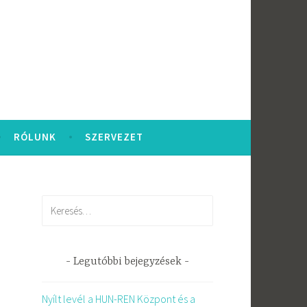
RÓLUNK
SZERVEZET
Keresés:
Legutóbbi bejegyzések
Nyílt levél a HUN-REN Központ és a