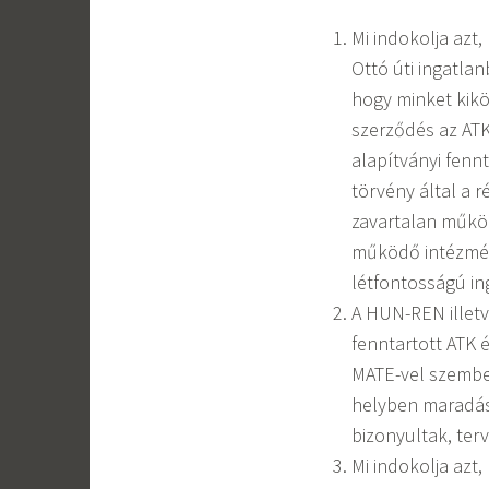
Mi indokolja azt
Ottó úti ingatla
hogy minket kikö
szerződés az ATK
alapítványi fenn
törvény által a 
zavartalan működ
működő intézmén
létfontosságú in
A HUN-REN illetv
fenntartott ATK 
MATE-vel szembe
helyben maradás
bizonyultak, ter
Mi indokolja azt