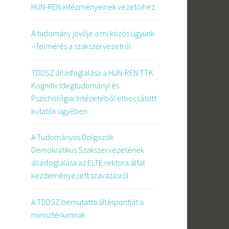
HUN-REN intézményeinek vezetőihez
A tudomány jövője a mi közös ügyünk
– felmérés a szakszervezetről
TDDSZ állásfoglalása a HUN-REN TTK
i
Kognitív Idegtudományi és
Pszichológiai Intézetéből elbocsátott
kutatók ügyében
A Tudományos Dolgozók
Demokratikus Szakszervezetének
állásfoglalása az ELTE rektora által
kezdeményezett szavazásról
A TDDSZ bemutatta álláspontját a
minisztériumnak