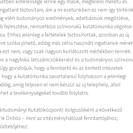
esetben kötelessége lenne egy másik, megfelelő méretű és
ngatlant biztosítani, ám a mi esetünkben ez nem így történik
ig elért tudományos eredmények, adatbázisok megőrzése,
bb fejlesztése, nemzetközi színvonalú kutatómunka végzése
sa. Ehhez jelenleg a feltételek biztosítottak, azonban az új
nt szóba jöhető, eddig más célra használt ingatlanok méret
ta ezt nem, vagy csak nagyon korlátozott mértékben tennék
ítve a nagyfokú létszámcsökkenést és a tudományos színvon
Úgy gondoljuk, hogy a fenntartó és az érintett intézetek
ja, hogy a kutatómunka zavartalanul folyhasson a jelenlegi
dig, amíg teljesen el nem készül az új telephely, ahol
et a tevékenységeket tovább folytatni.
ártudományi Kutatóközpont) dolgozóiként a következő
nk Önhöz – mint az intézményhálózat fenntartójához,
ködtetőjéhez: