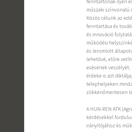
fenntartónak ilyen 
műszaki színvonalú i
Közös célunk az edd
fenntartása és tová
és innováció folytatá
működési helyszínké
és leromlott állapo
lehetővé, előre vet
esésének veszélyét. 
érdeke is azt diktál
telephelyeken mindad
zökkenőmentesen leh
A HUN-REN ATK (Agr
kérdésekkel fordulu
irányítójához és mű