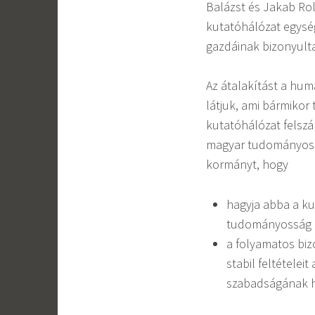
Balázst és Jakab Ro
kutatóhálózat egység
gazdáinak bizonyulta
Az átalakítást a hu
látjuk, ami bármikor
kutatóhálózat felszá
magyar tudományos él
kormányt, hogy
hagyja abba a k
tudományosság el
a folyamatos bi
stabil feltételei
szabadságának he