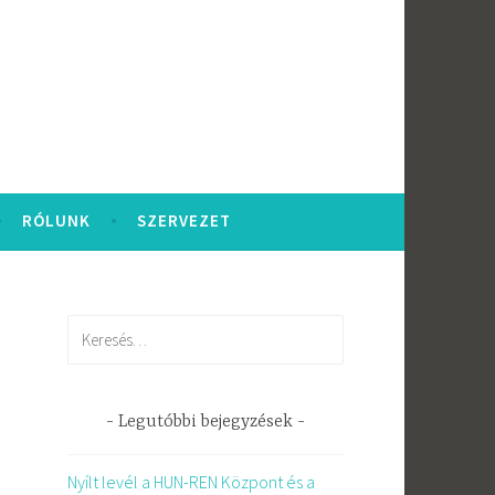
RÓLUNK
SZERVEZET
Keresés:
Legutóbbi bejegyzések
Nyílt levél a HUN-REN Központ és a