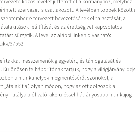
ervezete közös levelet juttatott el a kormányhoz, melyhez
rintett szervezet is csatlakozott. A levélben többek között 
 szeptemberre tervezett bevezetésének elhalasztását, a
átalakítások leállítását és az érettségivel kapcsolatos
tást sürgetik. A levél az alábbi linken olvasható:
cikk/37552
leírtakkal messzemenőkig egyetért, és támogatását és
 ki. Különösen felháborítónak tartjuk, hogy a világjárvány idej
iközben a munkahelyek megmentéséről szónokol, a
t „átalakítja”, olyan módon, hogy az ott dolgozók a
ény hatálya alól való kikerüléssel hátrányosabb munkajogi