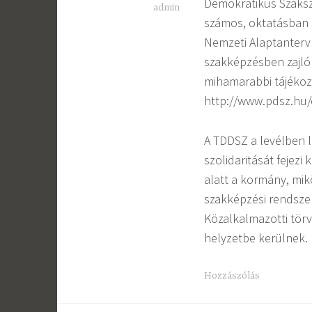
Demokratikus Szaksz
admin
számos, oktatásban é
Nemzeti Alaptanterv
szakképzésben zajló 
mihamarabbi tájékozta
http://www.pdsz.hu/
A TDDSZ a levélben 
szolidaritását fejezi
alatt a kormány, m
szakképzési rendszer
Közalkalmazotti törv
helyzetbe kerülnek.
Hozzászólás