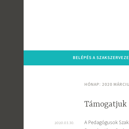
Tartalomhoz
BELÉPÉS A SZAKSZERVEZ
HÓNAP:
2020 MÁRCI
Támogatjuk 
A Pedagógusok Szaks
2020.03.30.