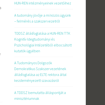
HUN-REN intézményeinek vezetőihez
a
A tudomány jövője a mi közös ügyünk
– felmérés a szakszervezetről
TDDSZ állásfoglalása a HUN-REN TTK
Kognitív Idegtudományi és
Pszichológiai Intézetéből elbocsátott
kutatók ügyében
e
A Tudományos Dolgozók
Demokratikus Szakszervezetének
állásfoglalása az ELTE rektora által
kezdeményezett szavazásról
A TDDSZ bemutatta álláspontját a
minisztériumnak