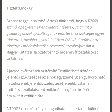
Tisztelt Elnök Úr!
Szerda reggel a sajtóból értesültünk arról, hogy a
T/6068
számú, az egyetemek és a kutatóintézetek, valamint a
gazdaság összekapcsoltságának erősítéséhez szükséges egyes
törvények, továbbá egyes felnőttképzési és kulturális tárgyú
törvények módosításáról
elnevezésű törvényjavaslat a
Magyar Kutatási Hálózatot érintő érdemi változtatásokat
tartalmaz.
A javasolt változások az Irányító Testület hatáskörének
jelentős szűkítését és az elnök egyszemélyben gyakorolható
hatáskörének jelentős szélesítését jelentik, valamint
radikális, a vállalatszerű működés irányába történő
átalakítást vetítik előre.
A TDDSZ mindkét irányt elfogadhatatlannak tartja, különös