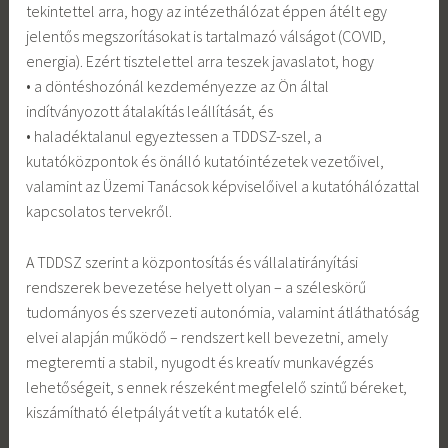
tekintettel arra, hogy az intézethálózat éppen átélt egy
jelentős megszorításokat is tartalmazó válságot (COVID,
energia). Ezért tisztelettel arra teszek javaslatot, hogy
• a döntéshozónál kezdeményezze az Ön által
indítványozott átalakítás leállítását, és
• haladéktalanul egyeztessen a TDDSZ-szel, a
kutatóközpontok és önálló kutatóintézetek vezetőivel,
valamint az Üzemi Tanácsok képviselőivel a kutatóhálózattal
kapcsolatos tervekről.
A TDDSZ szerint a központosítás és vállalatirányítási
rendszerek bevezetése helyett olyan – a széleskörű
tudományos és szervezeti autonómia, valamint átláthatóság
elvei alapján működő – rendszert kell bevezetni, amely
megteremti a stabil, nyugodt és kreatív munkavégzés
lehetőségeit, s ennek részeként megfelelő szintű béreket,
kiszámítható életpályát vetít a kutatók elé.