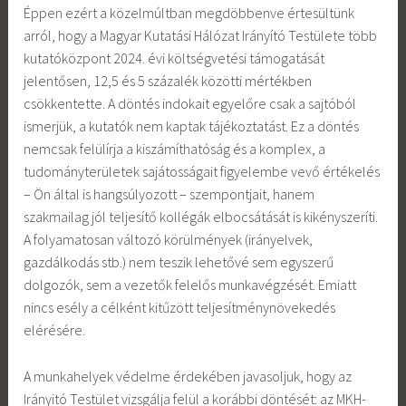
Éppen ezért a közelmúltban megdöbbenve értesültünk
arról, hogy a Magyar Kutatási Hálózat Irányító Testülete több
kutatóközpont 2024. évi költségvetési támogatását
jelentősen, 12,5 és 5 százalék közötti mértékben
csökkentette. A döntés indokait egyelőre csak a sajtóból
ismerjük, a kutatók nem kaptak tájékoztatást. Ez a döntés
nemcsak felülírja a kiszámíthatóság és a komplex, a
tudományterületek sajátosságait figyelembe vevő értékelés
– Ön által is hangsúlyozott – szempontjait, hanem
szakmailag jól teljesítő kollégák elbocsátását is kikényszeríti.
A folyamatosan változó körülmények (irányelvek,
gazdálkodás stb.) nem teszik lehetővé sem egyszerű
dolgozók, sem a vezetők felelős munkavégzését. Emiatt
nincs esély a célként kitűzött teljesítménynövekedés
elérésére.
A munkahelyek védelme érdekében javasoljuk, hogy az
Irányitó Testület vizsgálja felül a korábbi döntését: az MKH-