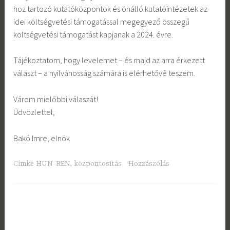
hoz tartozó kutatóközpontok és önálló kutatóintézetek az
idei költségvetési támogatással megegyező összegű
költségvetési támogatást kapjanak a 2024. évre.
Tájékoztatom, hogy levelemet – és majd az arra érkezett
választ – a nyilvánosság számára is elérhetővé teszem.
Várom mielőbbi válaszát!
Üdvözlettel,
Bakó Imre, elnök
Címke
HUN-REN
,
központosítás
Hozzászólás