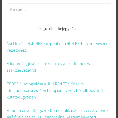
Keresés:
Legutóbbi bejegyzések
Nyílt levél a HUN-REN Központ és a HUN-REN intézményeinek
vezetőihez
A tudomány jövője a mi közös ügyünk – felmérés a
szakszervezetről
TDDSZ állásfoglalása a HUN-REN TTK Kognitív
Idegtudományi és Pszichológiai Intézetéből elbocsátott
kutatók ügyében
A Tudományos Dolgozók Demokratikus Szakszervezetének
állásfoglalása az ELTE rektora által kezdeményezett