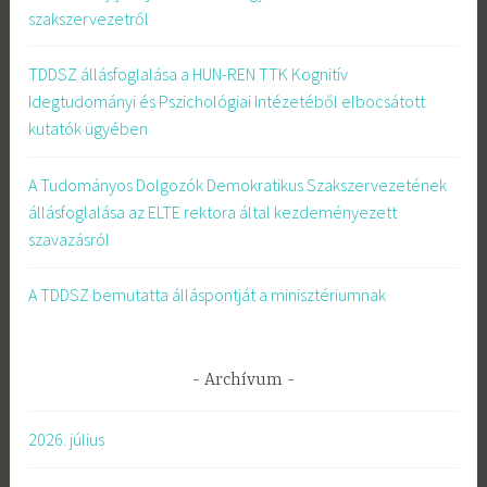
szakszervezetről
TDDSZ állásfoglalása a HUN-REN TTK Kognitív
Idegtudományi és Pszichológiai Intézetéből elbocsátott
kutatók ügyében
A Tudományos Dolgozók Demokratikus Szakszervezetének
állásfoglalása az ELTE rektora által kezdeményezett
szavazásról
A TDDSZ bemutatta álláspontját a minisztériumnak
Archívum
2026. július