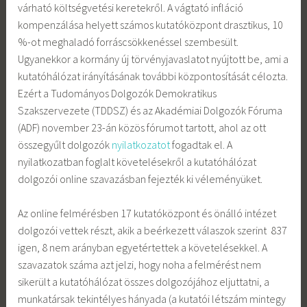
várható költségvetési keretekről. A vágtató infláció
kompenzálása helyett számos kutatóközpont drasztikus, 10
%-ot meghaladó forráscsökkenéssel szembesült.
Ugyanekkor a kormány új törvényjavaslatot nyújtott be, ami a
kutatóhálózat irányításának további központosítását célozta.
Ezért a Tudományos Dolgozók Demokratikus
Szakszervezete (TDDSZ) és az Akadémiai Dolgozók Fóruma
(ADF) november 23-án közös fórumot tartott, ahol az ott
összegyűlt dolgozók
nyilatkozatot
fogadtak el. A
nyilatkozatban foglalt követelésekről a kutatóhálózat
dolgozói online szavazásban fejezték ki véleményüket.
Az online felmérésben 17 kutatóközpont és önálló intézet
dolgozói vettek részt, akik a beérkezett válaszok szerint 837
igen, 8 nem arányban egyetértettek a követelésekkel. A
szavazatok száma azt jelzi, hogy noha a felmérést nem
sikerült a kutatóhálózat összes dolgozójához eljuttatni, a
munkatársak tekintélyes hányada (a kutatói létszám mintegy