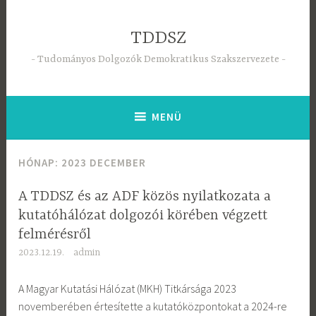
Tartalomhoz
TDDSZ
Tudományos Dolgozók Demokratikus Szakszervezete
MENÜ
HÓNAP:
2023 DECEMBER
A TDDSZ és az ADF közös nyilatkozata a
kutatóhálózat dolgozói körében végzett
felmérésről
2023.12.19.
admin
A Magyar Kutatási Hálózat (MKH) Titkársága 2023
novemberében értesítette a kutatóközpontokat a 2024-re