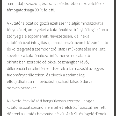
harmada) szavazott, és a szavazók körében a követelések
támogatottsága 99 % feletti.
A kutatóhálózat dolgozói ezek szerint látják mindazokat a
tényezőket, amelyeket a kutatóhálózat irányítói leginkább a
szőnyeg alá söpörnének. Nevezetesen, kiállnak a
kutatóhálózat integritása, annak hosszú távon is kiszámítható
és költségvetési szempontból stabil működtetése mellett,
követelik a kutatóhálózat intézményeinek alapító
okirataiban szereplő célokkal összhangban lévő,
differenciált értékelési rendszerek alkalmazását az egyes
tudományterületeken, és elvetik a szakmailag
elfogadhatatlan innovációs hajszából fakadó durva
beavatkozásokat.
A követelések között hangsúlyosan szerepel, hogy a
kutatóhálózat sorsáról nem lehet felülről, íróasztal mellett
dönteni a kutatók bevonása nélkül. Az MKH és jogelődjének