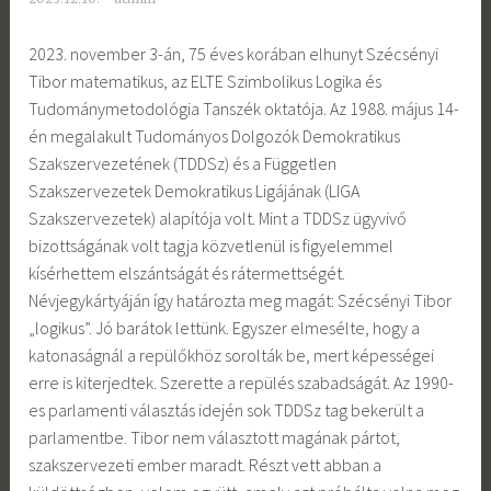
2023. november 3-án, 75 éves korában elhunyt Szécsényi
Tibor matematikus, az ELTE Szimbolikus Logika és
Tudománymetodológia Tanszék oktatója. Az 1988. május 14-
én megalakult Tudományos Dolgozók Demokratikus
Szakszervezetének (TDDSz) és a Független
Szakszervezetek Demokratikus Ligájának (LIGA
Szakszervezetek) alapítója volt. Mint a TDDSz ügyvivő
bizottságának volt tagja közvetlenül is figyelemmel
kísérhettem elszántságát és rátermettségét.
Névjegykártyáján így határozta meg magát: Szécsényi Tibor
„logikus”. Jó barátok lettünk. Egyszer elmesélte, hogy a
katonaságnál a repülőkhöz sorolták be, mert képességei
erre is kiterjedtek. Szerette a repülés szabadságát. Az 1990-
es parlamenti választás idején sok TDDSz tag bekerült a
parlamentbe. Tibor nem választott magának pártot,
szakszervezeti ember maradt. Részt vett abban a