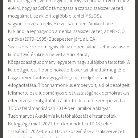
küldöttségben, velem együtt, amely azt próbálta volna meg
elérni, hogy az SzDSz támogassa a szabad szakszervezeti
mozgalmat, az akkori legfőbb ellenfél MSzOSz
vagyonszerzési törekvéseivel szemben. Amikor Lane
Kirkland, a legnagyobb amerikai szakszervezet, az AFL-CIO
elnöke (1979–1995) Budapesten járt, a LIGA
Szakszervezetek meghívták az éppen aktuális elnökválasztó
küldöttgyűlésükre amelyet a Marx Károly
Közgazdaságtudományi egyetem nagy aulájában tartottak. A
küldöttgyűlést Tibor elnökölte. Ekkor tanulhattuk meg tőle,
hogy milyen fontos egy gyűlés „napirendje” és annak
elfogadtatása. Tibor harmonikus ember volt, aki képességeit
felismerte és a tudományos élet tisztaságának demokratikus
ellenőrzése szolgálatába állította. Jelentős szerepe volt a
TDDSz feltámadásában 2019-ben, amikor a Magyar
Tudományos Akadémia kutatóhálózatát einstandolták.
Betegsége miatt 2021-ben lemondott a TDDSz elnöki
tisztségről. 2022-ben a TDDSz közgyűlése a szakszervezet