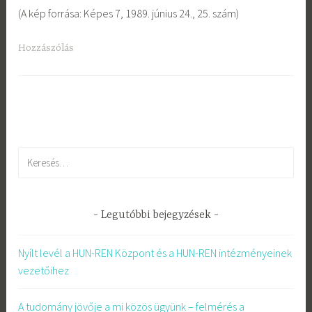
(A kép forrása: Képes 7, 1989. június 24., 25. szám)
Hozzászólás
Keresés:
Legutóbbi bejegyzések
Nyílt levél a HUN-REN Központ és a HUN-REN intézményeinek
vezetőihez
A tudomány jövője a mi közös ügyünk – felmérés a