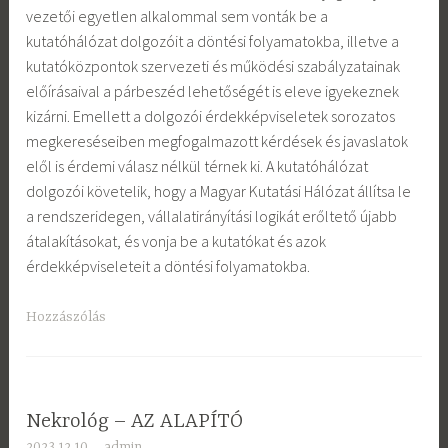
vezetői egyetlen alkalommal sem vonták be a
kutatóhálózat dolgozóit a döntési folyamatokba, illetve a
kutatóközpontok szervezeti és működési szabályzatainak
előírásaival a párbeszéd lehetőségét is eleve igyekeznek
kizárni. Emellett a dolgozói érdekképviseletek sorozatos
megkereséseiben megfogalmazott kérdések és javaslatok
elől is érdemi válasz nélkül térnek ki. A kutatóhálózat
dolgozói követelik, hogy a Magyar Kutatási Hálózat állítsa le
a rendszeridegen, vállalatirányítási logikát erőltető újabb
átalakításokat, és vonja be a kutatókat és azok
érdekképviseleteit a döntési folyamatokba.
Hozzászólás
Nekrológ – AZ ALAPÍTÓ
2023.12.10.
admin