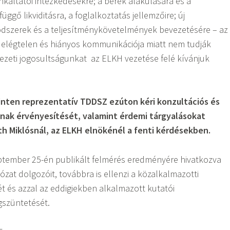
nkáltatói intézkedésekre; a bérek alakulására és a
függő likviditásra, a foglalkoztatás jellemzőire; új
szerek és a teljesítménykövetelmények bevezetésére – az
 elégtelen és hiányos kommunikációja miatt nem tudják
rvezeti jogosultságunkat az ELKH vezetése felé kívánjuk
inten reprezentatív TDDSZ ezúton kéri konzultációs és
nak érvényesítését, valamint érdemi tárgyalásokat
 Miklósnál, az ELKH elnökénél a fenti kérdésekben.
ptember 25-én publikált felmérés eredményére hivatkozva
ózat dolgozóit, továbbra is ellenzi a közalkalmazotti
ét és azzal az eddigiekben alkalmazott kutatói
gszüntetését.