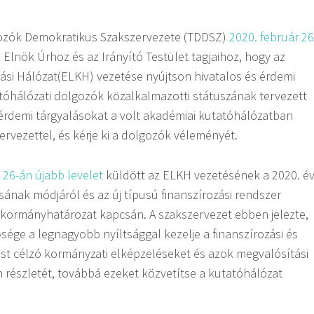
zók Demokratikus Szakszervezete (TDDSZ)
2020. február 26
z Elnök Úrhoz és az Irányító Testület tagjaihoz, hogy az
ási Hálózat(ELKH) vezetése nyújtson hivatalos és érdemi
tóhálózati dolgozók közalkalmazotti státuszának tervezett
 érdemi tárgyalásokat a volt akadémiai kutatóhálózatban
ervezettel, és kérje ki a dolgozók véleményét.
s 26-án újabb levelet
küldött az ELKH vezetésének a 2020. év
ásának módjáról és az új típusú finanszírozási rendszer
 kormányhatározat kapcsán. A szakszervezet ebben jelezte,
ége a legnagyobb nyíltsággal kezelje a finanszírozási és
tást célzó kormányzati elképzeléseket és azok megvalósítási
részletét, továbbá ezeket közvetítse a kutatóhálózat