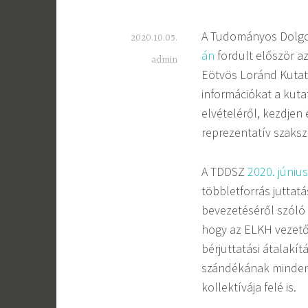
A Tudományos Dolgo
2020.10.05.
án
fordult először a
admin
Eötvös Loránd Kutat
információkat a kuta
elvételéről, kezdjen
reprezentatív szaksz
A TDDSZ
2020. júniu
többletforrás juttat
bevezetéséről szóló
hogy az ELKH vezetős
bérjuttatási átalakí
szándékának minden 
kollektívája felé is.