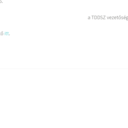
5.
a TDDSZ vezetőség
ető
itt
.