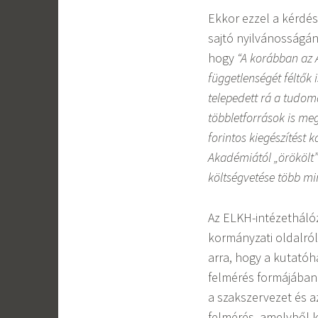
Ekkor ezzel a kérdé
sajtó nyilvánosságán
hogy
“A korábban az 
függetlenségét féltő
telepedett rá a tudom
többletforrások is meg
forintos kiegészítést 
Akadémiától „örökölt” é
költségvetése több min
Az ELKH-intézetháló
kormányzati oldalról
arra, hogy a kutatóh
felmérés formájában.
a szakszervezet és 
felmérés, amelyből 