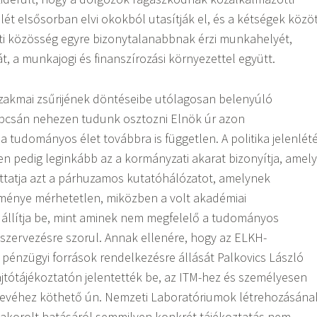
lét elsősorban elvi okokból utasítják el, és a kétségek közö
ati közösség egyre bizonytalanabbnak érzi munkahelyét,
ját, a munkajogi és finanszírozási környezettel együtt.
zakmai zsűrijének döntéseibe utólagosan belenyúló
apcsán nehezen tudunk osztozni Elnök úr azon
 tudományos élet továbbra is független. A politika jelenlét
 pedig leginkább az a kormányzati akarat bizonyítja, amely
uttatja azt a párhuzamos kutatóhálózatot, amelynek
ménye mérhetetlen, miközben a volt akadémiai
 állítja be, mint aminek nem megfelelő a tudományos
tszervezésre szorul. Annak ellenére, hogy az ELKH-
pénzügyi források rendelkezésre állását Palkovics László
ajtótájékoztatón jelentették be, az ITM-hez és személyesen
 nevéhez köthető ún. Nemzeti Laboratóriumok létrehozásána
yakorolt hatásáról semmilyen konkrét tájékoztatás nem