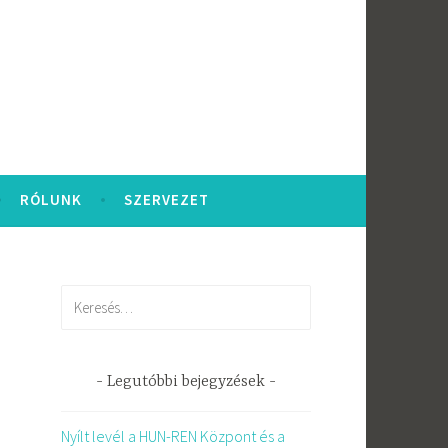
RÓLUNK
SZERVEZET
Keresés:
Legutóbbi bejegyzések
Nyílt levél a HUN-REN Központ és a