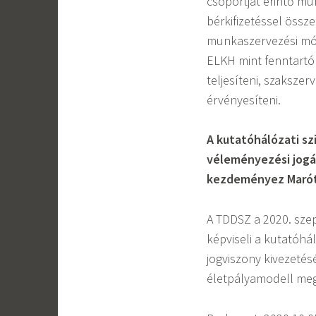
csoportját érintő mu
bérkifizetéssel össze
munkaszervezési mód
ELKH mint fenntartó
teljesíteni, szaksze
érvényesíteni.
A kutatóhálózati sz
véleményezési jogá
kezdeményez Maróth
A TDDSZ a 2020. sze
képviseli a kutatóhál
jogviszony kivezetés
életpályamodell me