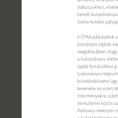
státuszukhoz, elvéte
tartott kutatóhálóz
illetve kutatói pályá
A OTKA-pályázatok s
botrányos eljárás k
meglátásában, hogy a
a tudományos életben
újabb forrásokhoz j
tudományos teljesít
kutatóhálózatot úgy
kimenete, és ezért á
intézményekre szánt 
miniszterrel közös s
Palkovics miniszter
a kutatóhálózatra g