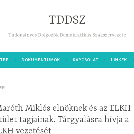
TDDSZ
Tudományos Dolgozók Demokratikus Szakszervezete
ETBE
DOKUMENTUMOK
KAPCSOLAT
LINKEK
ER
 Maróth Miklós elnöknek és az ELKH
tület tagjainak. Tárgyalásra hívja a
LKH vezetését