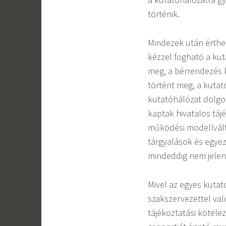
történik.
Mindezek után érthe
kézzel fogható a kut
meg, a bérrendezés k
történt meg, a kutat
kutatóhálózat dolgo
kaptak hivatalos táj
működési modellvált
tárgyalások és egye
mindeddig nem jele
Mivel az egyes kutat
szakszervezettel val
tájékoztatási kötele