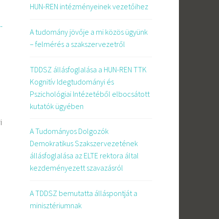
HUN-REN intézményeinek vezetőihez
-
A tudomány jövője a mi közös ügyünk
– felmérés a szakszervezetről
TDDSZ állásfoglalása a HUN-REN TTK
Kognitív Idegtudományi és
Pszichológiai Intézetéből elbocsátott
kutatók ügyében
i
A Tudományos Dolgozók
Demokratikus Szakszervezetének
állásfoglalása az ELTE rektora által
kezdeményezett szavazásról
A TDDSZ bemutatta álláspontját a
minisztériumnak