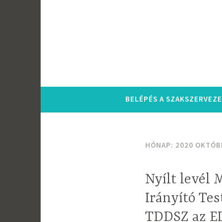
Tartalomhoz
BELÉPÉS A SZAKSZERVEZ
HÓNAP:
2020 OKTÓB
Nyílt levél
Irányító Tes
TDDSZ az E