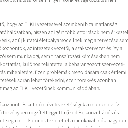
tő, hogy az ELKH vezetésével szembeni bizalmatlanság
atóhálózatban, hiszen az ígért többletforrások nem érkezte
ésik, az új kutatói életpályamodellnek még a tervezése se
óközpontok, az intézetek vezetői, a szakszervezet és így a
zói sem munkajogi, sem finanszírozási kérdésekben nem
ékoztatást, különös tekintettel a beharangozott szervezeti-
ás mibenlétére. Ezen problémák megoldására csak érdemi
ztetések során lehet törekedni, ezen törekvés azonban
nt meg az ELKH vezetőinek kommunikációjában.
óközponti és kutatóintézeti vezetőségek a reprezentatív
ó törvényben rögzített együttműködési, konzultációs és
zettségüket – különös tekintettel a munkavállalók nagyobb