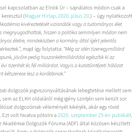
ssel kapcsolatban az Elnök Úr – sajnálatos módon csak a
 keresztül (
Magyar Hírlap, 2020. július 20
.) – úgy nyilatkozott
Akadémia kivéreztetését vizionálók vagy a tudományos élet
k is megnyugodhattak, hiszen a politika semmilyen módon nem
ányos életre, mindeközben a kormány által ígért jelentős
érkeztek.”
, majd így folytatta:
“Még az idén tizenegymilliárd
kapunk, jövőre pedig huszonkétmilliárddal egészítik ki az
vi tizenhét és fél milliárdot. Vagyis a kutatóintézeti hálózat
t kétszerese lesz a korábbinak.”
zati dolgozók jogviszonyváltásának lebegtetése mellett sem
, sem az ELKH oldaláról még igény szintjén sem került sor
álózat dolgozóinak véleményét kikérjék, akár egy rövid
 Ezt volt hivatva pótolni a
2020. szeptember 25-én publikált
az Akadémiai Dolgozók Fóruma (ADF) által közösen készített
kiderült, hogy a dolgozók ragaszkodnak közalkalmazotti