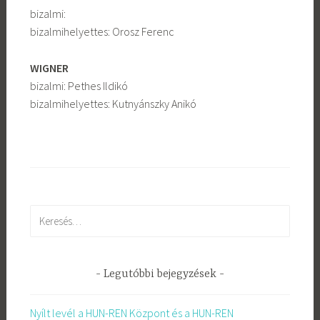
bizalmi:
bizalmihelyettes: Orosz Ferenc
WIGNER
bizalmi: Pethes Ildikó
bizalmihelyettes: Kutnyánszky Anikó
Keresés:
Legutóbbi bejegyzések
Nyílt levél a HUN-REN Központ és a HUN-REN