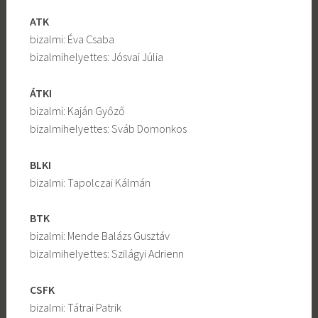
ATK
bizalmi: Éva Csaba
bizalmihelyettes: Jósvai Júlia
ÁTKI
bizalmi: Kaján Győző
bizalmihelyettes: Sváb Domonkos
BLKI
bizalmi: Tapolczai Kálmán
BTK
bizalmi: Mende Balázs Gusztáv
bizalmihelyettes: Szilágyi Adrienn
CSFK
bizalmi: Tátrai Patrik