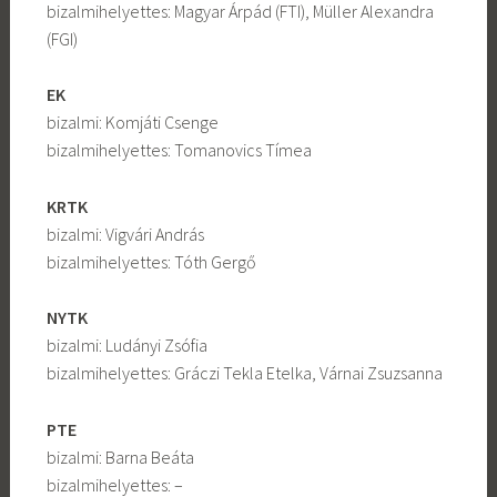
bizalmihelyettes: Magyar Árpád (FTI), Müller Alexandra
(FGI)
EK
bizalmi: Komjáti Csenge
bizalmihelyettes: Tomanovics Tímea
KRTK
bizalmi: Vigvári András
bizalmihelyettes: Tóth Gergő
NYTK
bizalmi: Ludányi Zsófia
bizalmihelyettes: Gráczi Tekla Etelka, Várnai Zsuzsanna
PTE
bizalmi: Barna Beáta
bizalmihelyettes: –