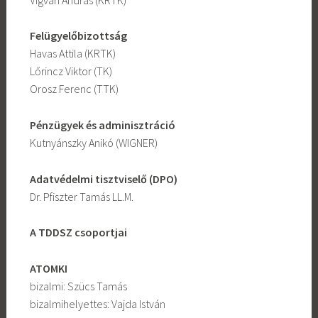
Felügyelőbizottság
Havas Attila (KRTK)
Lőrincz Viktor (TK)
Orosz Ferenc (TTK)
Pénzügyek és adminisztráció
Kutnyánszky Anikó (WIGNER)
Adatvédelmi tisztviselő (DPO)
Dr. Pfiszter Tamás LL.M.
A TDDSZ csoportjai
ATOMKI
bizalmi: Szücs Tamás
bizalmihelyettes: Vajda István