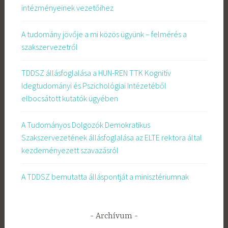
intézményeinek vezetőihez
A tudomány jövője a mi közös ügyünk – felmérés a
szakszervezetről
TDDSZ állásfoglalása a HUN-REN TTK Kognitív
Idegtudományi és Pszichológiai Intézetéből
elbocsátott kutatók ügyében
A Tudományos Dolgozók Demokratikus
Szakszervezetének állásfoglalása az ELTE rektora által
kezdeményezett szavazásról
A TDDSZ bemutatta álláspontját a minisztériumnak
Archívum