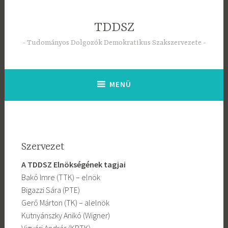
Tartalomhoz
TDDSZ
Tudományos Dolgozók Demokratikus Szakszervezete
MENÜ
Szervezet
A TDDSZ Elnökségének tagjai
Bakó Imre (TTK) – elnök
Bigazzi Sára (PTE)
Gerő Márton (TK) – alelnök
Kutnyánszky Anikó (Wigner)
Vigvári András (KRTK)