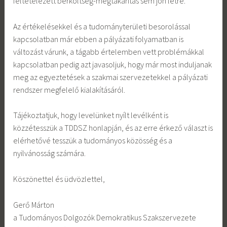
feltételezett bérköltség-megtakarítás sem jön létre.
Az értékelésekkel és a tudományterületi besorolással
kapcsolatban már ebben a pályázati folyamatban is
változást várunk, a tágabb értelemben vett problémákkal
kapcsolatban pedig azt javasoljuk, hogy már most induljanak
meg az egyeztetések a szakmai szervezetekkel a pályázati
rendszer megfelelő kialakításáról.
Tájékoztatjuk, hogy levelünket nyílt levélként is
közzétesszük a TDDSZ honlapján, és az erre érkező választ is
elérhetővé tesszük a tudományos közösség és a
nyilvánosság számára.
Köszönettel és üdvözlettel,
Gerő Márton
a Tudományos Dolgozók Demokratikus Szakszervezete