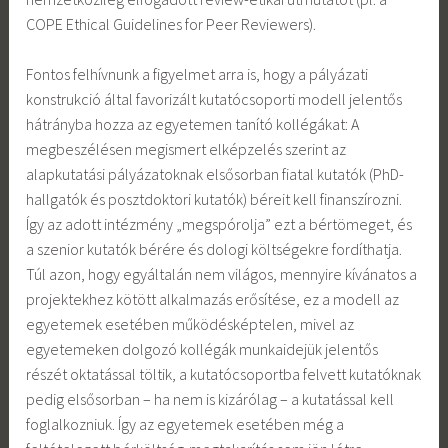
COPE Ethical Guidelines for Peer Reviewers).
Fontos felhívnunk a figyelmet arra is, hogy a pályázati
konstrukció által favorizált kutatócsoporti modell jelentős
hátrányba hozza az egyetemen tanító kollégákat: A
megbeszélésen megismert elképzelés szerint az
alapkutatási pályázatoknak elsősorban fiatal kutatók (PhD-
hallgatók és posztdoktori kutatók) béreit kell finanszírozni.
Így az adott intézmény „megspórolja” ezt a bértömeget, és
a szenior kutatók bérére és dologi költségekre fordíthatja.
Túl azon, hogy egyáltalán nem világos, mennyire kívánatos a
projektekhez kötött alkalmazás erősítése, ez a modell az
egyetemek esetében működésképtelen, mivel az
egyetemeken dolgozó kollégák munkaidejük jelentős
részét oktatással töltik, a kutatócsoportba felvett kutatóknak
pedig elsősorban – ha nem is kizárólag – a kutatással kell
foglalkozniuk. Így az egyetemek esetében még a