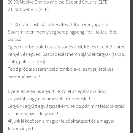
20:00: Mookie Brando and the Second Cousins (ELTE)
21.00: boebeck (PTE)
12:00 órától installáció készítés élőben Renyagyártól.
Sport minden mennyiségben: pingpong, foci, tollas, röpi,
csocsó.
Egész nap: becsületkasszás sör és virsli, fröccs és üdítő, zsíros
kenyér, és egyedi Szabadesés merch ajándéktárgyak (sakpa,
poló, pulcsi, kitűző).
Tedd próbára szerencséd tombolával és nyerj értékes
nyereményeket!
Gyere és legyünk együtt! Hozd el az egész családot
kutyástól, nagymamamástól, mindenestül!
Legyünk együtt egy ágazatként, ne csupán mint felsőoktatási
és tudományos dolgozók!
Álljunk ki közösen a magyar felsőoktatásért és a magyar
tudományért!