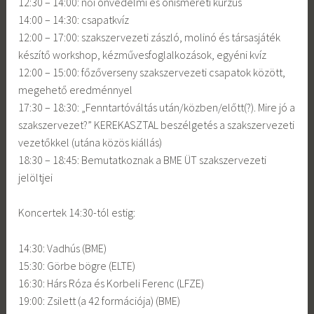
12:30 – 14:00: női önvédelmi és önismereti kurzus
14:00 – 14:30: csapatkvíz
12:00 – 17:00: szakszervezeti zászló, molinó és társasjáték
készítő workshop, kézművesfoglalkozások, egyéni kvíz
12:00 – 15:00: főzőverseny szakszervezeti csapatok között,
megehető eredménnyel
17:30 – 18:30: „Fenntartóváltás után/közben/előtt(?). Mire jó a
szakszervezet?” KEREKASZTAL beszélgetés a szakszervezeti
vezetőkkel (utána közös kiállás)
18:30 – 18:45: Bemutatkoznak a BME ÜT szakszervezeti
jelöltjei
Koncertek 14:30-tól estig:
14:30: Vadhús (BME)
15:30: Görbe bögre (ELTE)
16:30: Hárs Róza és Korbeli Ferenc (LFZE)
19:00: Zsilett (a 42 formációja) (BME)