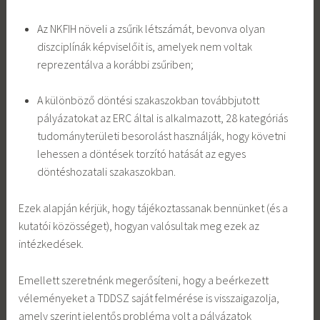
Az NKFIH növeli a zsűrik létszámát, bevonva olyan
diszciplínák képviselőit is, amelyek nem voltak
reprezentálva a korábbi zsűriben;
A különböző döntési szakaszokban továbbjutott
pályázatokat az ERC által is alkalmazott, 28 kategóriás
tudományterületi besorolást használják, hogy követni
lehessen a döntések torzító hatását az egyes
döntéshozatali szakaszokban.
Ezek alapján kérjük, hogy tájékoztassanak bennünket (és a
kutatói közösséget), hogyan valósultak meg ezek az
intézkedések.
Emellett szeretnénk megerősíteni, hogy a beérkezett
véleményeket a TDDSZ saját felmérése is visszaigazolja,
amely szerint jelentős probléma volt a pályázatok