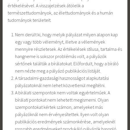
értékelésével. A visszajelzések átölelik a
természettudományok, az élettudományok és a humán
tudományok területeit.
Nem derült ki, hogy melyik pályázat milyen alapon kap
egy vagy több véleményt, illetve a vélemények
mennyire részletesek. Az értékelések stílusa, tartalma és
hangneme is sokszor problémás volt, a pályázók
sértőnek találták a bírálatokat. Előfordult, hogy a bíráló
nem nézte meg a pályázó publikációs listáját.
A társadalmi-gazdasági hasznosságot alapkutatási
pályázatoknál nem lehet közvetlenül megítélni.
A bírálati szempontok nem voltak egyértelműek. A
bírálati pontokat nem lehetett megismerni. Olyan
szempontokat kértek számon, amelyeket más
pályázóknál nem érvényesítettek. Ilyen volt olyan
publikációs eredmények számonkérése, amelyeknél
rosszabb eredményeket produkáló pályázók hasonló