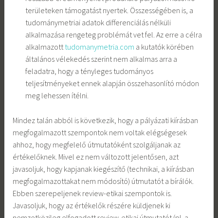
területeken támogatást nyertek. Összességében is, a
tudománymetriai adatok differenciálás nélküli
alkalmazása rengeteg problémát vet fel. Az erre a célra
alkalmazott
tudomanymetria.com
a kutatók körében
általános vélekedés szerint nem alkalmas arra a
feladatra, hogy a tényleges tudományos
teljesítményeket ennek alapján összehasonlító módon
meg lehessen ítélni.
Mindez talán abból is következik, hogy a pályázati kiírásban
megfogalmazott szempontok nem voltak elégségesek
ahhoz, hogy megfelelő útmutatóként szolgáljanak az
értékelőknek. Mivel ez nem változott jelentősen, azt
javasoljuk, hogy kapjanak kiegészítő (technikai, a kiírásban
megfogalmazottakat nem módosító) útmutatót a bírálók.
Ebben szerepeljenek review-etikai szempontok is.
Javasoljuk, hogy az értékelők részére küldjenek ki
nemzetközileg elfogadott review-etikai útmutatót (pl. a