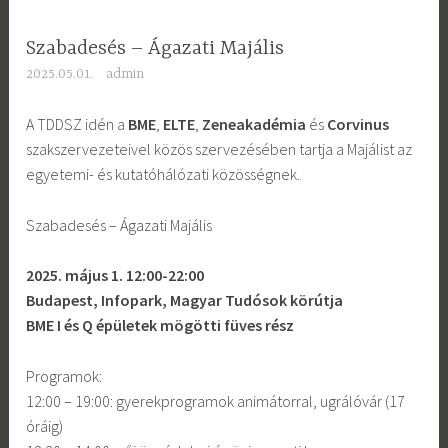
Szabadesés – Ágazati Majális
2025.05.01.
admin
A TDDSZ idén a
BME
,
ELTE
,
Zeneakadémia
és
Corvinus
szakszervezeteivel közös szervezésében tartja a Majálist az
egyetemi- és kutatóhálózati közösségnek.
Szabadesés – Ágazati Majális
2025. május 1. 12:00-22:00
Budapest, Infopark,
Magyar Tudósok körútja
BME I és Q épületek mögötti füves rész
Programok:
12:00 – 19:00: gyerekprogramok animátorral, ugrálóvár (17
óráig)