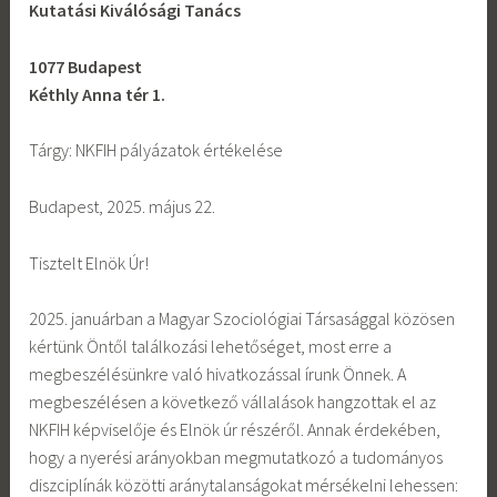
Kutatási Kiválósági Tanács
1077 Budapest
Kéthly Anna tér 1.
Tárgy: NKFIH pályázatok értékelése
Budapest, 2025. május 22.
Tisztelt Elnök Úr!
2025. januárban a Magyar Szociológiai Társasággal közösen
kértünk Öntől találkozási lehetőséget, most erre a
megbeszélésünkre való hivatkozással írunk Önnek. A
megbeszélésen a következő vállalások hangzottak el az
NKFIH képviselője és Elnök úr részéről. Annak érdekében,
hogy a nyerési arányokban megmutatkozó a tudományos
diszciplínák közötti aránytalanságokat mérsékelni lehessen: