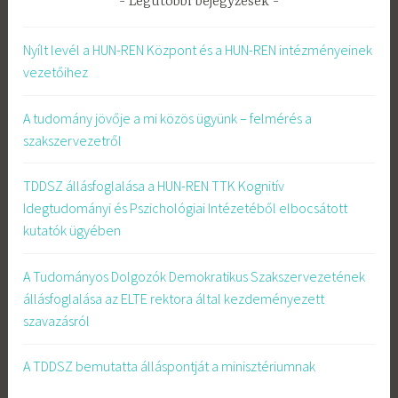
Legutóbbi bejegyzések
Nyílt levél a HUN-REN Központ és a HUN-REN intézményeinek
vezetőihez
A tudomány jövője a mi közös ügyünk – felmérés a
szakszervezetről
TDDSZ állásfoglalása a HUN-REN TTK Kognitív
Idegtudományi és Pszichológiai Intézetéből elbocsátott
kutatók ügyében
A Tudományos Dolgozók Demokratikus Szakszervezetének
állásfoglalása az ELTE rektora által kezdeményezett
szavazásról
A TDDSZ bemutatta álláspontját a minisztériumnak