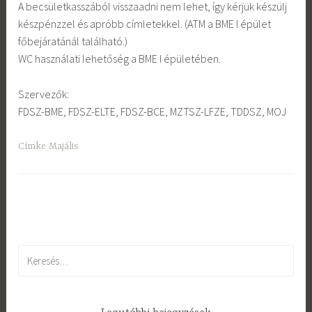
A becsületkasszából visszaadni nem lehet, így kérjük készülj
készpénzzel és apróbb címletekkel. (ATM a BME I épület
főbejáratánál található.)
WC használati lehetőség a BME I épületében.
Szervezők:
FDSZ-BME, FDSZ-ELTE, FDSZ-BCE, MZTSZ-LFZE, TDDSZ, MOJ
Címke
Majális
Keresés: