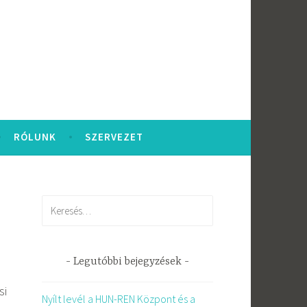
RÓLUNK
SZERVEZET
Keresés:
Legutóbbi bejegyzések
si
Nyílt levél a HUN-REN Központ és a