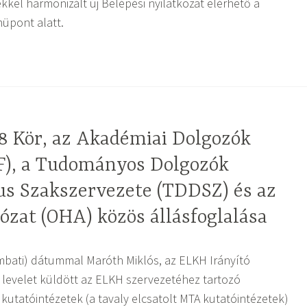
ekkel harmonizált új Belépési nyilatkozat elérhető a
pont alatt.
8 Kör, az Akadémiai Dolgozók
), a Tudományos Dolgozók
s Szakszervezete (TDDSZ) és az
ózat (OHA) közös állásfoglalása
zombati) dátummal Maróth Miklós, az ELKH Irányító
 levelet küldött az ELKH szervezetéhez tartozó
utatóintézetek (a tavaly elcsatolt MTA kutatóintézetek)