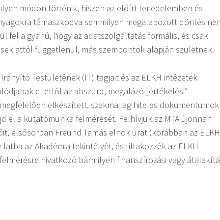
ilyen módon történik, hiszen az előírt terjedelemben és
nyagokra támaszkodva semmilyen megalapozott döntés ne
l fel a gyanú, hogy az adatszolgáltatás formális, és csak
ések attól függetlenül, más szempontok alapján születnek.
Irányító Testületének (IT) tagjait és az ELKH intézetek
olódjanak el ettől az abszurd, megalázó „értékelési”
k megfelelően elkészített, szakmailag hiteles dokumentumok
jd el a kutatómunka felmérését. Felhívjuk az MTA újonnan
őit, elsősorban Freund Tamás elnök urat (korábban az ELKH
e latba az Akadémia tekintélyét, és tiltakozzék az ELKH
 felmérésre hivatkozó bármilyen finanszírozási vagy átalakítá