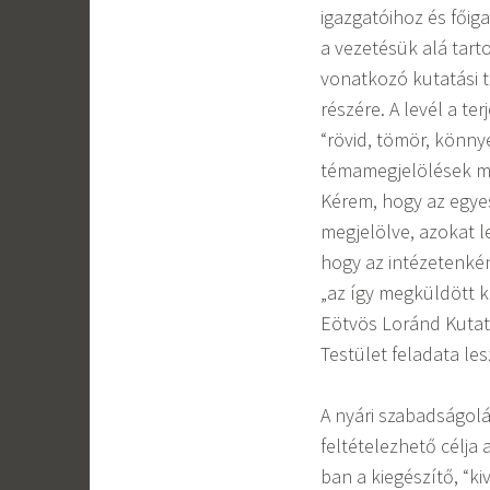
igazgatóihoz és főig
a vezetésük alá tarto
vonatkozó kutatási t
részére. A levél a t
“rövid, tömör, könny
témamegjelölések me
Kérem, hogy az egye
megjelölve, azokat l
hogy az intézetenként
„az így megküldött k
Eötvös Loránd Kutatás
Testület feladata le
A nyári szabadságolá
feltételezhető célja
ban a kiegészítő, “k