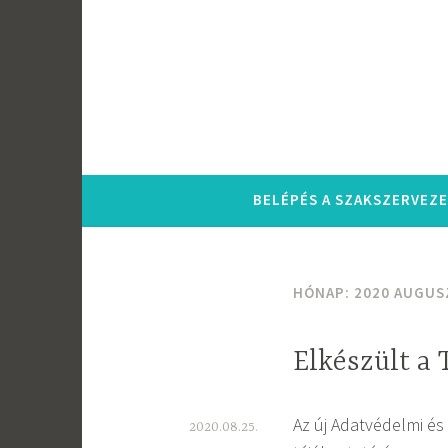
Tartalomhoz
BELÉPÉS A SZAKSZERVEZ
HÓNAP:
2020 AUGUS
Elkészült a
Az új Adatvédelmi és
2020.08.25.