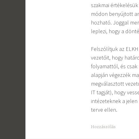
szakmai értékelésük 
módon benyújtott a
hozható. Joggal merü
leplezi, hogy a dönt
Felszólítjuk az ELKH 
vezetőit, hogy határ
folyamattól, és csa
alapján végezzék ma
megválasztott vezet
IT tagját), hogy vess
intézeteknek a jelen
terve ellen.
Hozzászólás