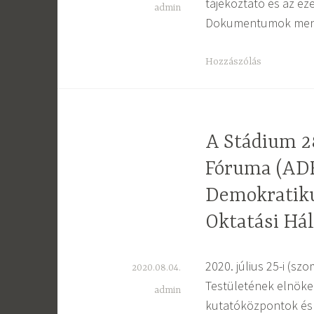
tájékoztató és az ez
admin
Dokumentumok menü
Hozzászólás
A Stádium 2
Fóruma (ADF
Demokratiku
Oktatási Hál
2020. július 25-i (s
2020.08.04.
Testületének elnöke
admin
kutatóközpontok és k