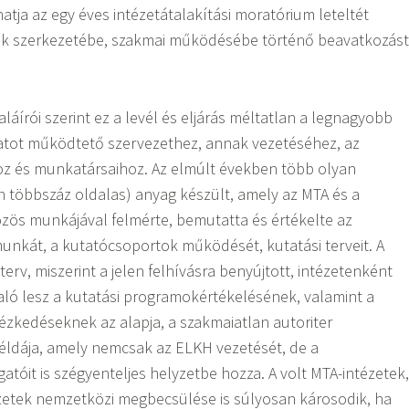
tja az egy éves intézetátalakítási moratórium leteltét
ek szerkezetébe, szakmai működésébe történő beavatkozást
 aláírói szerint ez a levél és eljárás méltatlan a legnagyobb
tot működtető szervezethez, annak vezetéséhez, az
hoz és munkatársaihoz. Az elmúlt években több olyan
n többszáz oldalas) anyag készült, amely az MTA és a
ös munkájával felmérte, bemutatta és értékelte az
unkát, a kutatócsoportok működését, kutatási terveit. A
terv, miszerint a jelen felhívásra benyújtott, intézetenként
aló lesz a kutatási programokértékelésének, valamint a
ézkedéseknek az alapja, a szakmaiatlan autoriter
példája, amely nemcsak az ELKH vezetését, de a
atóit is szégyenteljes helyzetbe hozza. A volt MTA-intézetek,
ézetek nemzetközi megbecsülése is súlyosan károsodik, ha