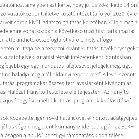
azgatóihoz, amelyben azt kérte, hogy július 28-a, kedd 14 órá
zó kutatóközpont, illetve kutatóintézet (a folyó) 2020. évre
erveit soron kívüli adatszolgáltatás keretében küldje meg a
erjedelemre vonatkozóan a következő utasítást tartalmazta:
en áttekinthető összefoglalót várok, mely átfogó
ntén mutatja be a tervezni kívánt kutatási tevékenységeke
s kutatóhelyek kutatási témáit intézetenkénti bontásban
egfeljebb egy-egy mondatos kifejtésével jelöljék meg, úgy,
 ne haladja meg a fél oldalnyi terjedelmet”. A levél szerint:
utatási programokat összesített javaslatként kívánom az
i Hálózat Irányító Testülete elé terjeszteni. Az Irányító
sz a jóváhagyásra méltó kutatási programok kiválasztása.”
sok közepette, igen rövid határidővel elindított adatgyűjtés
 a július végén megjelent kormányrendelet alapján az ELKH-
iválóságon alapuló” pénzügyi támogatások odaítélése.