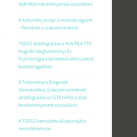
HUN-REN intézményeinek vezetőihez
A tudomány jövője a mi közös ügyünk
– felmérés a szakszervezetről
TDDSZ állásfoglalása a HUN-REN TTK
Kognitív Idegtudományi és
Pszichológiai Intézetéből elbocsátott
kutatók ügyében
A Tudományos Dolgozók
Demokratikus Szakszervezetének
állásfoglalása az ELTE rektora által
kezdeményezett szavazásról
A TDDSZ bemutatta álláspontját a
minisztériumnak