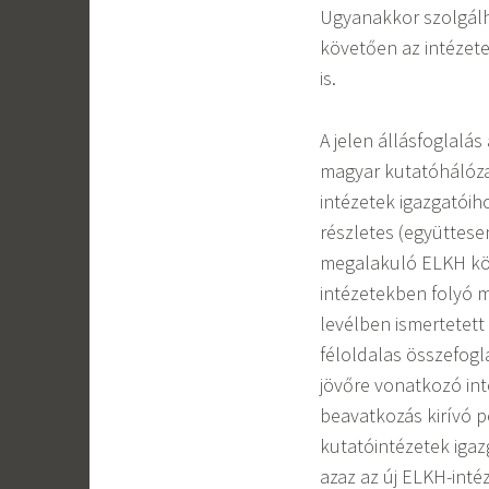
Ugyanakkor szolgálha
követően az intézet
is.
A jelen állásfoglalás
magyar kutatóhálóza
intézetek igazgatói
részletes (együttese
megalakuló ELKH köz
intézetekben folyó m
levélben ismertetett 
féloldalas összefogl
jövőre vonatkozó int
beavatkozás kirívó 
kutatóintézetek igazg
azaz az új ELKH-int