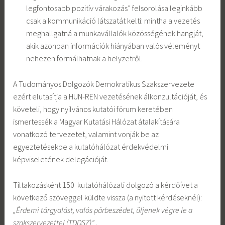
legfontosabb pozitív várakozás” felsorolása leginkább
csak a kommunikáció látszatát kelti: mintha a vezetés
meghallgatná a munkavállalók közösségének hangját,
akik azonban információk hiányában valós véleményt
nehezen formálhatnak a helyzetről.
A Tudományos Dolgozók Demokratikus Szakszervezete
ezért elutasítja a HUN-REN vezetésének álkonzultációját, és
követeli, hogy nyilvános kutatói fórum keretében
ismertessék a Magyar Kutatási Hálózat átalakítására
vonatkozó tervezetet, valamint vonják be az
egyeztetésekbe a kutatóhálózat érdekvédelmi
képviseletének delegációját.
Tiltakozásként 150 kutatóhálózati dolgozó a kérdőívet a
következő szöveggel küldte vissza (a nyitott kérdéseknél):
„Érdemi tárgyalást, valós párbeszédet, üljenek végre le a
szakszervezettel (TDDSZ)” .