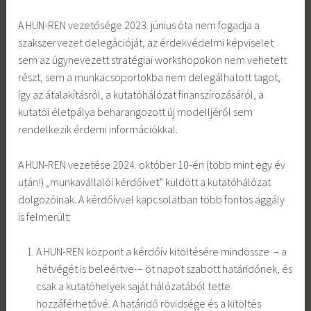
A HUN-REN vezetősége 2023. június óta nem fogadja a
szakszervezet delegációját, az érdekvédelmi képviselet
sem az úgynevezett stratégiai workshopokon nem vehetett
részt, sem a munkacsoportokba nem delegálhatott tagot,
így az átalakításról, a kutatóhálózat finanszírozásáról, a
kutatói életpálya beharangozott új modelljéről sem
rendelkezik érdemi információkkal.
A HUN-REN vezetése 2024. október 10-én (több mint egy év
után!) „munkavállalói kérdőívet” küldött a kutatóhálózat
dolgozóinak. A kérdőívvel kapcsolatban több fontos aggály
is felmerült:
A HUN-REN központ a kérdőív kitöltésére mindössze – a
hétvégét is beleértve-– öt napot szabott határidőnek, és
csak a kutatóhelyek saját hálózatából tette
hozzáférhetővé. A határidő rövidsége és a kitöltés