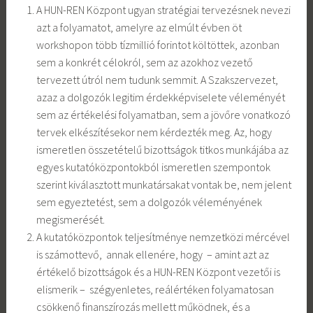
A HUN-REN Központ ugyan stratégiai tervezésnek nevezi
azt a folyamatot, amelyre az elmúlt évben öt
workshopon több tízmillió forintot költöttek, azonban
sem a konkrét célokról, sem az azokhoz vezető
tervezett útról nem tudunk semmit. A Szakszervezet,
azaz a dolgozók legitim érdekképviselete véleményét
sem az értékelési folyamatban, sem a jövőre vonatkozó
tervek elkészítésekor nem kérdezték meg. Az, hogy
ismeretlen összetételű bizottságok titkos munkájába az
egyes kutatóközpontokból ismeretlen szempontok
szerint kiválasztott munkatársakat vontak be, nem jelent
sem egyeztetést, sem a dolgozók véleményének
megismerését.
A kutatóközpontok teljesítménye nemzetközi mércével
is számottevő, annak ellenére, hogy – amint azt az
értékelő bizottságok és a HUN-REN Központ vezetői is
elismerik – szégyenletes, reálértéken folyamatosan
csökkenő finanszírozás mellett működnek, és a