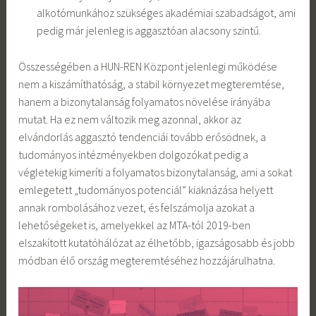
alkotómunkához szükséges akadémiai szabadságot, ami
pedig már jelenleg is aggasztóan alacsony szintű.
Összességében a HUN-REN Központ jelenlegi működése
nem a kiszámíthatóság, a stabil környezet megteremtése,
hanem a bizonytalanság folyamatos növelése irányába
mutat. Ha ez nem változik meg azonnal, akkor az
elvándorlás aggasztó tendenciái tovább erősödnek, a
tudományos intézményekben dolgozókat pedig a
végletekig kimeríti a folyamatos bizonytalanság, ami a sokat
emlegetett „tudományos potenciál” kiaknázása helyett
annak rombolásához vezet, és felszámolja azokat a
lehetőségeket is, amelyekkel az MTA-tól 2019-ben
elszakított kutatóhálózat az élhetőbb, igazságosabb és jobb
módban élő ország megteremtéséhez hozzájárulhatna.