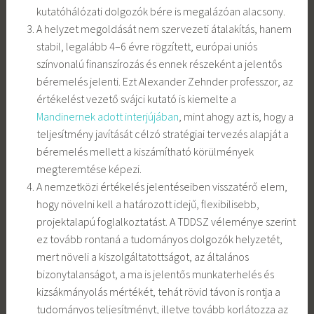
kutatóhálózati dolgozók bére is megalázóan alacsony.
A helyzet megoldását nem szervezeti átalakítás, hanem
stabil, legalább 4–6 évre rögzített, európai uniós
színvonalú finanszírozás és ennek részeként a jelentős
béremelés jelenti. Ezt Alexander Zehnder professzor, az
értékelést vezető svájci kutató is kiemelte a
Mandinernek adott interjújában
, mint ahogy azt is, hogy a
teljesítmény javítását célzó stratégiai tervezés alapját a
béremelés mellett a kiszámítható körülmények
megteremtése képezi.
A nemzetközi értékelés jelentéseiben visszatérő elem,
hogy növelni kell a határozott idejű, flexibilisebb,
projektalapú foglalkoztatást. A TDDSZ véleménye szerint
ez tovább rontaná a tudományos dolgozók helyzetét,
mert növeli a kiszolgáltatottságot, az általános
bizonytalanságot, a ma is jelentős munkaterhelés és
kizsákmányolás mértékét, tehát rövid távon is rontja a
tudományos teljesítményt, illetve tovább korlátozza az