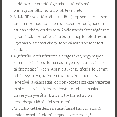
korlátozott elérhetősége miatt a kérdőív már
önmagában álkonzultációnak tekinthető.
A HUN-REN vezetése által küldött űrlap sem formai, sem
tartalmi szempontból nem szakszerű kérdőív, hanem
csupán néhány kérdés sora. A válaszadás tisztaságát sem
garantálták: a kérdőívet újra és újra meg lehetett nyitni,
ugyanarról az emailcímről több választ is be lehetett
küldeni.
A „kérdőív” arról kérdezte a dolgozókat, hogy milyen
kommunikációs csatornán és milyen gyakran kívánnak
tájékoztatást (!) kapni. A színlelt „konzultációs” folyamat
tehát egyirányú, az érdemi párbeszédet nem teszi
lehetővé, a válaszadási opciók között a szakszervezettel
mint munkavállalói érdekképviselettel – a munka
törvénykönyve által biztosított – konzultáció a
lehetőségek között fel sem merül.
Az utolsó két kérdés, az átalakítással kapcsolatos „5
legfontosabb félelem” megnevezése és az „5