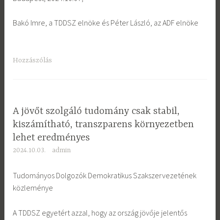
Bakó Imre, a TDDSZ elnöke és Péter László, az ADF elnöke
Hozzászólás
A jövőt szolgáló tudomány csak stabil,
kiszámítható, transzparens környezetben
lehet eredményes
2024.10.03.
admin
Tudományos Dolgozók Demokratikus Szakszervezetének
közleménye
A TDDSZ egyetért azzal, hogy az ország jövője jelentős