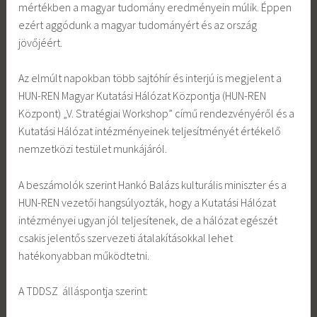
mértékben a magyar tudomány eredményein múlik. Éppen
ezért aggódunk a magyar tudományért és az ország
jövőjéért.
Az elmúlt napokban több sajtóhír és interjú is megjelent a
HUN-REN Magyar Kutatási Hálózat Központja (HUN-REN
Központ) „V. Stratégiai Workshop” című rendezvényéről és a
Kutatási Hálózat intézményeinek teljesítményét értékelő
nemzetközi testület munkájáról.
A beszámolók szerint Hankó Balázs kulturális miniszter és a
HUN-REN vezetői hangsúlyozták, hogy a Kutatási Hálózat
intézményei ugyan jól teljesítenek, de a hálózat egészét
csakis jelentős szervezeti átalakításokkal lehet
hatékonyabban működtetni.
A TDDSZ álláspontja szerint: