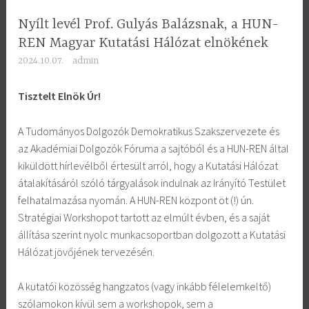
Nyílt levél Prof. Gulyás Balázsnak, a HUN-
REN Magyar Kutatási Hálózat elnökének
2024.10.07.
admin
Tisztelt Elnök Úr!
A Tudományos Dolgozók Demokratikus Szakszervezete és
az Akadémiai Dolgozók Fóruma a sajtóból és a HUN-REN által
kiküldött hírlevélből értesült arról, hogy a Kutatási Hálózat
átalakításáról szóló tárgyalások indulnak az Irányító Testület
felhatalmazása nyomán. A HUN-REN központ öt (!) ún.
Stratégiai Workshopot tartott az elmúlt évben, és a saját
állítása szerint nyolc munkacsoportban dolgozott a Kutatási
Hálózat jövőjének tervezésén.
A kutatói közösség hangzatos (vagy inkább félelemkeltő)
szólamokon kívül sem a workshopok, sem a