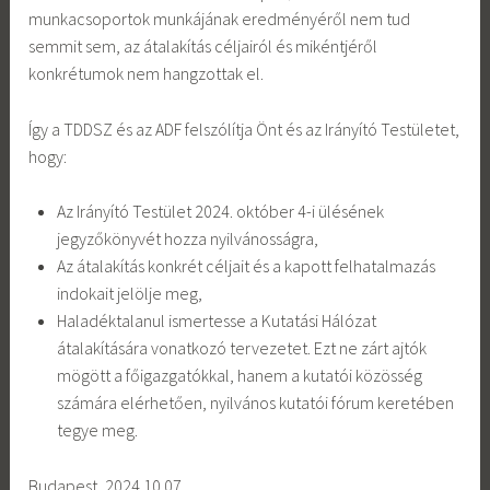
munkacsoportok munkájának eredményéről nem tud
semmit sem, az átalakítás céljairól és mikéntjéről
konkrétumok nem hangzottak el.
Így a TDDSZ és az ADF felszólítja Önt és az Irányító Testületet,
hogy:
Az Irányító Testület 2024. október 4-i ülésének
jegyzőkönyvét hozza nyilvánosságra,
Az átalakítás konkrét céljait és a kapott felhatalmazás
indokait jelölje meg,
Haladéktalanul ismertesse a Kutatási Hálózat
átalakítására vonatkozó tervezetet. Ezt ne zárt ajtók
mögött a főigazgatókkal, hanem a kutatói közösség
számára elérhetően, nyilvános kutatói fórum keretében
tegye meg.
Budapest, 2024.10.07,