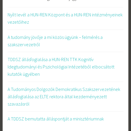
Nyílt levél a HUN-REN Központ és a HUN-REN intézményeinek
vezetőihez
A tudomány jövője a mi közös ügyünk – felmérés a
szakszervezetről
TDDSZ állásfoglalása a HUN-REN TTK Kognitív
Idegtudományi és Pszichológiai Intézetéből elbocsátott
kutatók ügyében
A Tudományos Dolgozók Demokratikus Szakszervezetének
állásfoglalása az ELTE rektora által kezdeményezett
szavazásról
A TDDSZ bemutatta álláspontját a minisztériumnak