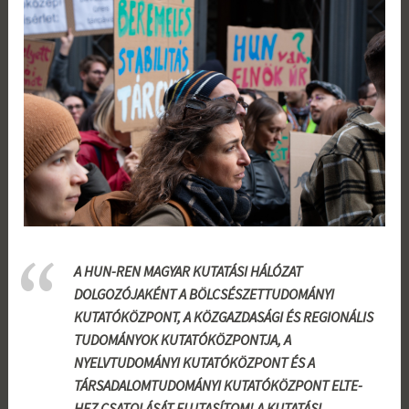
A HUN-REN MAGYAR KUTATÁSI HÁLÓZAT
DOLGOZÓJAKÉNT A BÖLCSÉSZETTUDOMÁNYI
KUTATÓKÖZPONT, A KÖZGAZDASÁGI ÉS REGIONÁLIS
TUDOMÁNYOK KUTATÓKÖZPONTJA, A
NYELVTUDOMÁNYI KUTATÓKÖZPONT ÉS A
TÁRSADALOMTUDOMÁNYI KUTATÓKÖZPONT ELTE-
HEZ CSATOLÁSÁT ELUTASÍTOM! A KUTATÁSI