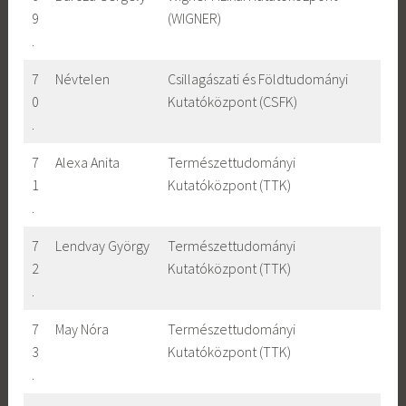
9
(WIGNER)
.
7
Névtelen
Csillagászati és Földtudományi
0
Kutatóközpont (CSFK)
.
7
Alexa Anita
Természettudományi
1
Kutatóközpont (TTK)
.
7
Lendvay György
Természettudományi
2
Kutatóközpont (TTK)
.
7
May Nóra
Természettudományi
3
Kutatóközpont (TTK)
.