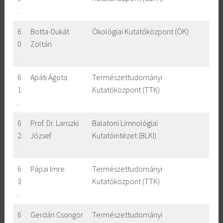
.
6
Botta-Dukát
Ökológiai Kutatóközpont (ÖK)
0
Zoltán
.
6
Apáti Ágota
Természettudományi
1
Kutatóközpont (TTK)
.
6
Prof. Dr. Lanszki
Balatoni Limnológiai
2
József
Kutatóintézet (BLKI)
.
6
Pápai Imre
Természettudományi
3
Kutatóközpont (TTK)
.
6
Gerdán Csongor
Természettudományi