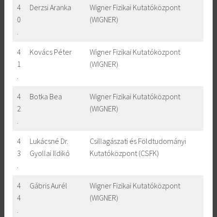
4
Derzsi Aranka
Wigner Fizikai Kutatóközpont
0
(WIGNER)
.
4
Kovács Péter
Wigner Fizikai Kutatóközpont
1
(WIGNER)
.
4
Botka Bea
Wigner Fizikai Kutatóközpont
2
(WIGNER)
.
4
Lukácsné Dr.
Csillagászati és Földtudományi
3
Gyollai Ildikó
Kutatóközpont (CSFK)
.
4
Gábris Aurél
Wigner Fizikai Kutatóközpont
4
(WIGNER)
.