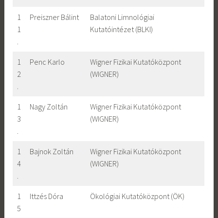
1
Preiszner Bálint
Balatoni Limnológiai
1
Kutatóintézet (BLKI)
.
1
Penc Karlo
Wigner Fizikai Kutatóközpont
2
(WIGNER)
.
1
Nagy Zoltán
Wigner Fizikai Kutatóközpont
3
(WIGNER)
.
1
Bajnok Zoltán
Wigner Fizikai Kutatóközpont
4
(WIGNER)
.
1
Ittzés Dóra
Ökológiai Kutatóközpont (ÖK)
5