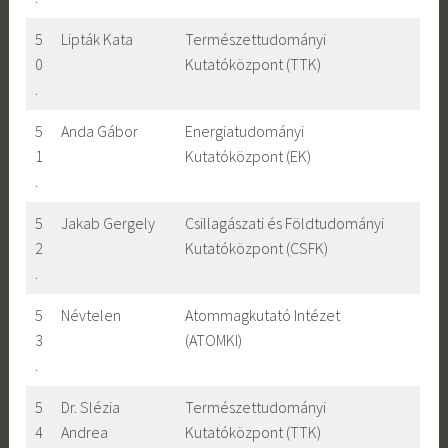
5
Lipták Kata
Természettudományi
0
Kutatóközpont (TTK)
.
5
Anda Gábor
Energiatudományi
1
Kutatóközpont (EK)
.
5
Jakab Gergely
Csillagászati és Földtudományi
2
Kutatóközpont (CSFK)
.
5
Névtelen
Atommagkutató Intézet
3
(ATOMKI)
.
5
Dr. Slézia
Természettudományi
4
Andrea
Kutatóközpont (TTK)