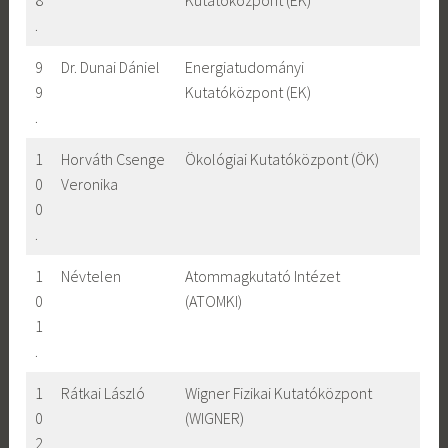
8
Kutatóközpont (EK)
.
9
Dr. Dunai Dániel
Energiatudományi
9
Kutatóközpont (EK)
.
1
Horváth Csenge
Ökológiai Kutatóközpont (ÖK)
0
Veronika
0
.
1
Névtelen
Atommagkutató Intézet
0
(ATOMKI)
1
.
1
Rátkai László
Wigner Fizikai Kutatóközpont
0
(WIGNER)
2