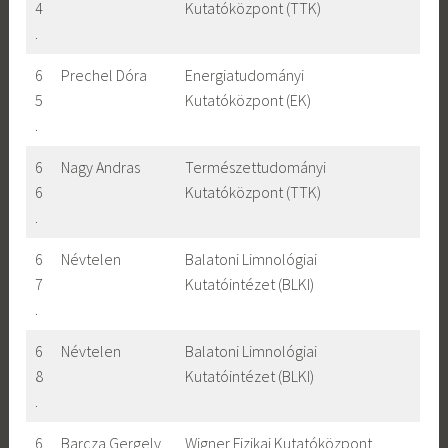
4
Kutatóközpont (TTK)
.
6
Prechel Dóra
Energiatudományi
5
Kutatóközpont (EK)
.
6
Nagy Andras
Természettudományi
6
Kutatóközpont (TTK)
.
6
Névtelen
Balatoni Limnológiai
7
Kutatóintézet (BLKI)
.
6
Névtelen
Balatoni Limnológiai
8
Kutatóintézet (BLKI)
.
6
Barcza Gergely
Wigner Fizikai Kutatóközpont