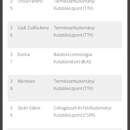
3
Orosz Ferenc
Természettudományi
5
Kutatóközpont (TTK)
.
3
Gaál Zsófia Anna
Természettudományi
6
Kutatóközpont (TTK)
.
3
Dorina
Balatoni Limnológiai
7
Kutatóintézet (BLKI)
.
3
Névtelen
Természettudományi
8
Kutatóközpont (TTK)
.
3
Újvári Gábor
Csillagászati és Földtudományi
9
Kutatóközpont (CSFK)
.