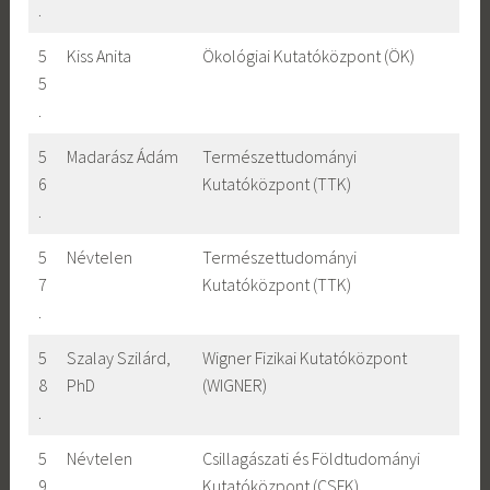
.
5
Kiss Anita
Ökológiai Kutatóközpont (ÖK)
5
.
5
Madarász Ádám
Természettudományi
6
Kutatóközpont (TTK)
.
5
Névtelen
Természettudományi
7
Kutatóközpont (TTK)
.
5
Szalay Szilárd,
Wigner Fizikai Kutatóközpont
8
PhD
(WIGNER)
.
5
Névtelen
Csillagászati és Földtudományi
9
Kutatóközpont (CSFK)