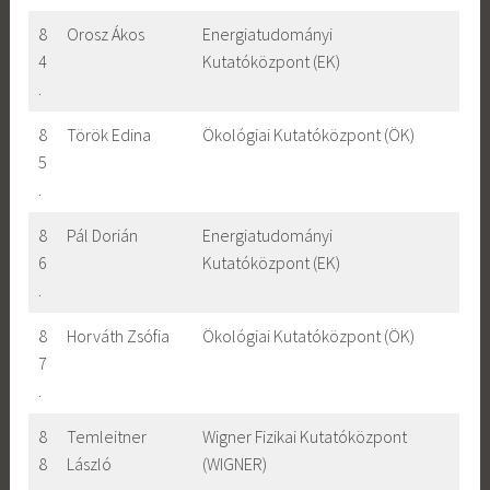
8
Orosz Ákos
Energiatudományi
4
Kutatóközpont (EK)
.
8
Török Edina
Ökológiai Kutatóközpont (ÖK)
5
.
8
Pál Dorián
Energiatudományi
6
Kutatóközpont (EK)
.
8
Horváth Zsófia
Ökológiai Kutatóközpont (ÖK)
7
.
8
Temleitner
Wigner Fizikai Kutatóközpont
8
László
(WIGNER)