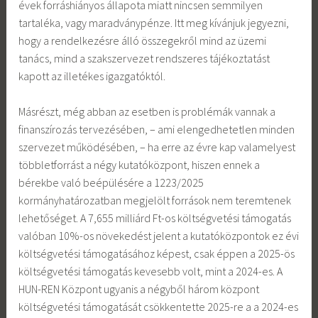
évek forráshiányos állapota miatt nincsen semmilyen
tartaléka, vagy maradványpénze. Itt meg kívánjuk jegyezni,
hogy a rendelkezésre álló összegekről mind az üzemi
tanács, mind a szakszervezet rendszeres tájékoztatást
kapott az illetékes igazgatóktól.
Másrészt, még abban az esetben is problémák vannak a
finanszírozás tervezésében, – ami elengedhetetlen minden
szervezet működésében, – ha erre az évre kap valamelyest
többletforrást a négy kutatóközpont, hiszen ennek a
bérekbe való beépülésére a 1223/2025
kormányhatározatban megjelölt források nem teremtenek
lehetőséget. A 7,655 milliárd Ft-os költségvetési támogatás
valóban 10%-os növekedést jelent a kutatóközpontok ez évi
költségvetési támogatásához képest, csak éppen a 2025-ös
költségvetési támogatás kevesebb volt, mint a 2024-es. A
HUN-REN Központ ugyanis a négyből három központ
költségvetési támogatását csökkentette 2025-re a a 2024-es