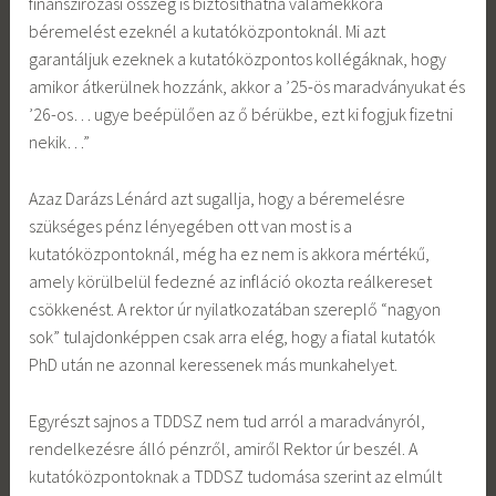
finanszírozási összeg is biztosíthatna valamekkora
béremelést ezeknél a kutatóközpontoknál. Mi azt
garantáljuk ezeknek a kutatóközpontos kollégáknak, hogy
amikor átkerülnek hozzánk, akkor a ’25-ös maradványukat és
’26-os… ugye beépülően az ő bérükbe, ezt ki fogjuk fizetni
nekik…”
Azaz Darázs Lénárd azt sugallja, hogy a béremelésre
szükséges pénz lényegében ott van most is a
kutatóközpontoknál, még ha ez nem is akkora mértékű,
amely körülbelül fedezné az infláció okozta reálkereset
csökkenést. A rektor úr nyilatkozatában szereplő “nagyon
sok” tulajdonképpen csak arra elég, hogy a fiatal kutatók
PhD után ne azonnal keressenek más munkahelyet.
Egyrészt sajnos a TDDSZ nem tud arról a maradványról,
rendelkezésre álló pénzről, amiről Rektor úr beszél. A
kutatóközpontoknak a TDDSZ tudomása szerint az elmúlt