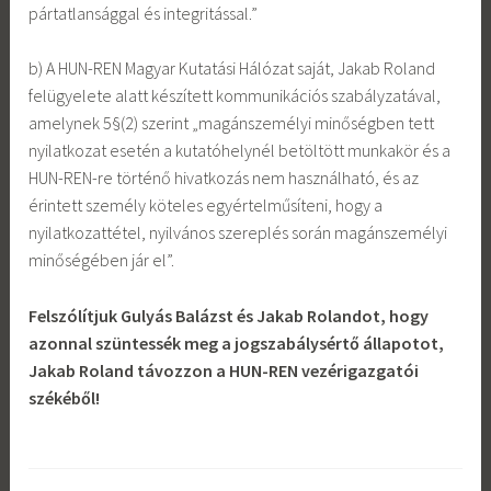
pártatlansággal és integritással.”
b) A HUN-REN Magyar Kutatási Hálózat saját, Jakab Roland
felügyelete alatt készített kommunikációs szabályzatával,
amelynek 5§(2) szerint „magánszemélyi minőségben tett
nyilatkozat esetén a kutatóhelynél betöltött munkakör és a
HUN-REN-re történő hivatkozás nem használható, és az
érintett személy köteles egyértelműsíteni, hogy a
nyilatkozattétel, nyilvános szereplés során magánszemélyi
minőségében jár el”.
Felszólítjuk Gulyás Balázst és Jakab Rolandot, hogy
azonnal szüntessék meg a jogszabálysértő állapotot,
Jakab Roland távozzon a HUN-REN vezérigazgatói
székéből!