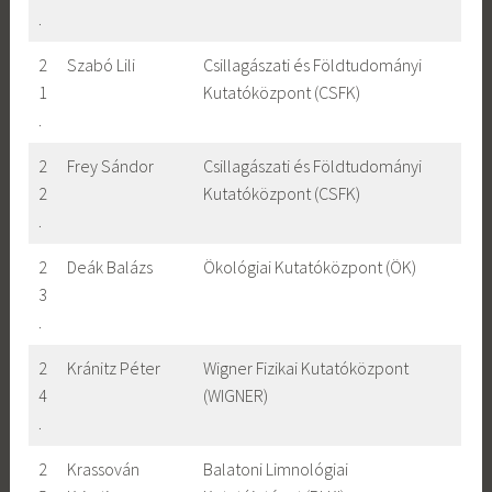
.
2
Szabó Lili
Csillagászati és Földtudományi
1
Kutatóközpont (CSFK)
.
2
Frey Sándor
Csillagászati és Földtudományi
2
Kutatóközpont (CSFK)
.
2
Deák Balázs
Ökológiai Kutatóközpont (ÖK)
3
.
2
Kránitz Péter
Wigner Fizikai Kutatóközpont
4
(WIGNER)
.
2
Krassován
Balatoni Limnológiai