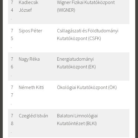
7
Kadlecsik
Wigner Fizikai Kutatóközpont
4
József
(WIGNER)
.
7
Sipos Péter
Csillagászati és Földtudományi
5
Kutatóközpont (CSFK)
.
7
Nagy Réka
Energiatudományi
6
Kutatóközpont (EK)
.
7
Németh Kitti
Ökológiai Kutatóközpont (ÖK)
7
.
7
Czegléd István
Balatoni Limnológiai
8
Kutatóintézet (BLKI)
.