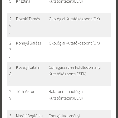
5
Krisztina
Kutatóintézet (BLKI)
.
2
Bozóki Tamás
Ökológiai Kutatóközpont (ÖK)
6
.
2
Könnyű Balázs
Ökológiai Kutatóközpont (ÖK)
7
.
2
Kovály Katalin
Csillagászati és Földtudományi
8
Kutatóközpont (CSFK)
.
2
Tóth Viktor
Balatoni Limnológiai
9
Kutatóintézet (BLKI)
.
3
Maróti Boglárka
Energiatudományi