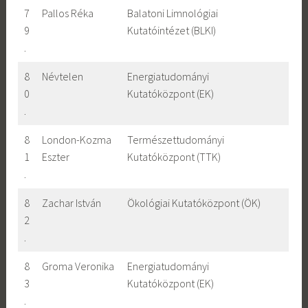
7
Pallos Réka
Balatoni Limnológiai
9
Kutatóintézet (BLKI)
.
8
Névtelen
Energiatudományi
0
Kutatóközpont (EK)
.
8
London-Kozma
Természettudományi
1
Eszter
Kutatóközpont (TTK)
.
8
Zachar István
Ökológiai Kutatóközpont (ÖK)
2
.
8
Groma Veronika
Energiatudományi
3
Kutatóközpont (EK)
.