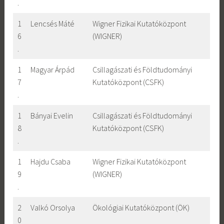
.
1
Lencsés Máté
Wigner Fizikai Kutatóközpont
6
(WIGNER)
.
1
Magyar Árpád
Csillagászati és Földtudományi
7
Kutatóközpont (CSFK)
.
1
Bányai Evelin
Csillagászati és Földtudományi
8
Kutatóközpont (CSFK)
.
1
Hajdu Csaba
Wigner Fizikai Kutatóközpont
9
(WIGNER)
.
2
Valkó Orsolya
Ökológiai Kutatóközpont (ÖK)
0