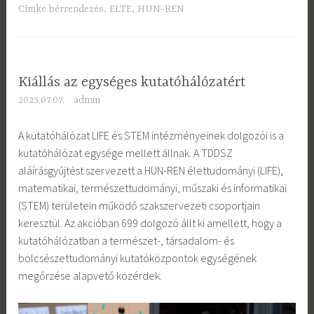
Címke
bérrendezés
,
ELTE
,
HUN-REN
Kiállás az egységes kutatóhálózatért
2025.07.07.
admin
A kutatóhálózat LIFE és STEM intézményeinek dolgozói is a
kutatóhálózat egysége mellett állnak. A TDDSZ
aláírásgyűjtést szervezett a HUN-REN élettudományi (LIFE),
matematikai, természettudományi, műszaki és informatikai
(STEM) területein működő szakszervezeti csoportjain
keresztül. Az akcióban 699 dolgozó állt ki amellett, hogy a
kutatóhálózatban a természet-, társadalom- és
bölcsészettudományi kutatóközpontok egységének
megőrzése alapvető közérdek.