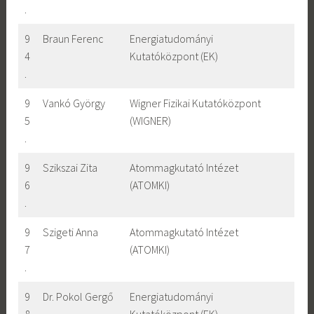
.
9
Braun Ferenc
Energiatudományi
4
Kutatóközpont (EK)
.
9
Vankó György
Wigner Fizikai Kutatóközpont
5
(WIGNER)
.
9
Szikszai Zita
Atommagkutató Intézet
6
(ATOMKI)
.
9
Szigeti Anna
Atommagkutató Intézet
7
(ATOMKI)
.
9
Dr. Pokol Gergő
Energiatudományi