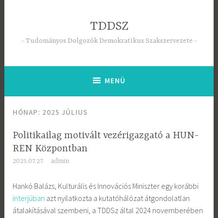
Tartalomhoz
TDDSZ
Tudományos Dolgozók Demokratikus Szakszervezete
MENÜ
HÓNAP:
2025 JÚLIUS
Politikailag motivált vezérigazgató a HUN-
REN Központban
2025.07.27.
admin
Hankó Balázs, Kulturális és Innovációs Miniszter egy korábbi
interjúban
azt nyilatkozta a kutatóhálózat átgondolatlan
átalakításával szembeni, a TDDSz által 2024 novemberében