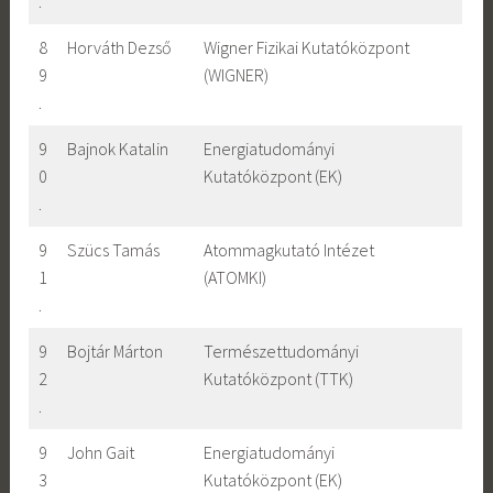
.
8
Horváth Dezső
Wigner Fizikai Kutatóközpont
9
(WIGNER)
.
9
Bajnok Katalin
Energiatudományi
0
Kutatóközpont (EK)
.
9
Szücs Tamás
Atommagkutató Intézet
1
(ATOMKI)
.
9
Bojtár Márton
Természettudományi
2
Kutatóközpont (TTK)
.
9
John Gait
Energiatudományi
3
Kutatóközpont (EK)