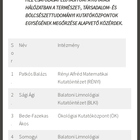
HÁLÓZATBAN A TERMÉSZET-, TÁRSADALOM- ÉS
BÖLCSÉSZETTUDOMÁNYI KUTATÓKÖZPONTOK
EGYSÉGÉNEK MEGŐRZÉSE ALAPVETŐ KÖZÉRDEK.
S
Név
Intézmény
o
r
1
Patkós Balázs
Rényi Alfréd Matematikai
.
Kutatóintézet (RÉNYI)
2
Sági Ági
Balatoni Limnológiai
.
Kutatóintézet (BLKI)
3
Bede-Fazekas
Ökológiai Kutatóközpont (ÖK)
.
Ákos
4
Somogyi
Balatoni Limnológiai