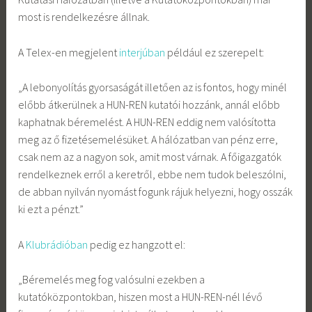
most is rendelkezésre állnak.
A Telex-en megjelent
interjúban
például ez szerepelt:
„A lebonyolítás gyorsaságát illetően az is fontos, hogy minél
előbb átkerülnek a HUN-REN kutatói hozzánk, annál előbb
kaphatnak béremelést. A HUN-REN eddig nem valósította
meg az ő fizetésemelésüket. A hálózatban van pénz erre,
csak nem az a nagyon sok, amit most várnak. A főigazgatók
rendelkeznek erről a keretről, ebbe nem tudok beleszólni,
de abban nyilván nyomást fogunk rájuk helyezni, hogy osszák
ki ezt a pénzt.”
A
Klubrádióban
pedig ez hangzott el:
„Béremelés meg fog valósulni ezekben a
kutatóközpontokban, hiszen most a HUN-REN-nél lévő