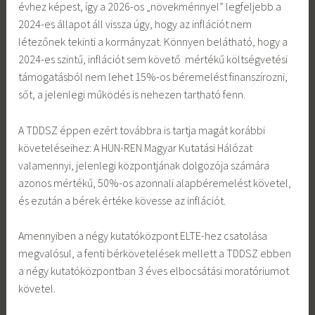
évhez képest, így a 2026-os „növekménnyel” legfeljebb a
2024-es állapot áll vissza úgy, hogy az inflációt nem
létezőnek tekinti a kormányzat. Könnyen belátható, hogy a
2024-es szintű, inflációt sem követő mértékű költségvetési
támogatásból nem lehet 15%-os béremelést finanszírozni,
sőt, a jelenlegi működés is nehezen tartható fenn.
A TDDSZ éppen ezért továbbra is tartja magát korábbi
követeléseihez: A HUN-REN Magyar Kutatási Hálózat
valamennyi, jelenlegi központjának dolgozója számára
azonos mértékű, 50%-os azonnali alapbéremelést követel,
és ezután a bérek értéke kövesse az inflációt.
Amennyiben a négy kutatóközpont ELTE-hez csatolása
megvalósul, a fenti bérkövetelések mellett a TDDSZ ebben
a négy kutatóközpontban 3 éves elbocsátási moratóriumot
követel.