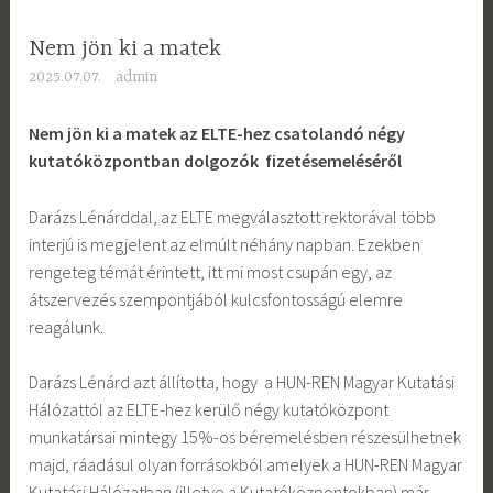
Nem jön ki a matek
2025.07.07.
admin
Nem jön ki a matek az ELTE-hez csatolandó négy
kutatóközpontban dolgozók fizetésemeléséről
Darázs Lénárddal, az ELTE megválasztott rektorával több
interjú is megjelent az elmúlt néhány napban. Ezekben
rengeteg témát érintett, itt mi most csupán egy, az
átszervezés szempontjából kulcsfontosságú elemre
reagálunk.
Darázs Lénárd azt állította, hogy a HUN-REN Magyar Kutatási
Hálózattól az ELTE-hez kerülő négy kutatóközpont
munkatársai mintegy 15%-os béremelésben részesülhetnek
majd, ráadásul olyan forrásokból amelyek a HUN-REN Magyar
Kutatási Hálózatban (illetve a Kutatóközpontokban) már