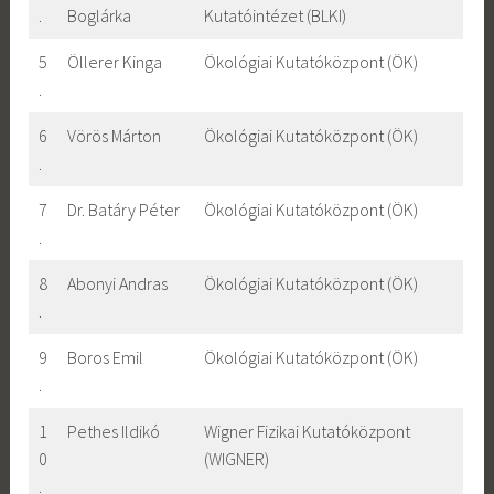
.
Boglárka
Kutatóintézet (BLKI)
5
Öllerer Kinga
Ökológiai Kutatóközpont (ÖK)
.
6
Vörös Márton
Ökológiai Kutatóközpont (ÖK)
.
7
Dr. Batáry Péter
Ökológiai Kutatóközpont (ÖK)
.
8
Abonyi Andras
Ökológiai Kutatóközpont (ÖK)
.
9
Boros Emil
Ökológiai Kutatóközpont (ÖK)
.
1
Pethes Ildikó
Wigner Fizikai Kutatóközpont
0
(WIGNER)
.