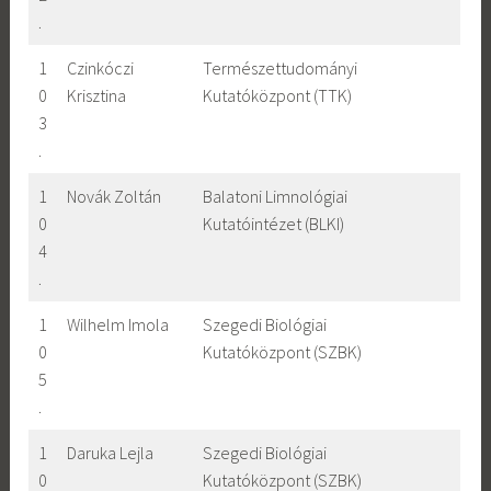
.
1
Czinkóczi
Természettudományi
0
Krisztina
Kutatóközpont (TTK)
3
.
1
Novák Zoltán
Balatoni Limnológiai
0
Kutatóintézet (BLKI)
4
.
1
Wilhelm Imola
Szegedi Biológiai
0
Kutatóközpont (SZBK)
5
.
1
Daruka Lejla
Szegedi Biológiai
0
Kutatóközpont (SZBK)