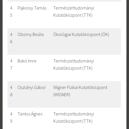
4
Pajkossy Tamás
Természettudományi
5
Kutatóközpont (TTK)
.
4
Oborny Beáta
Ökológiai Kutatóközpont (ÖK)
6
.
4
Bakó Imre
Természettudományi
7
Kutatóközpont (TTK)
.
4
Oszlányi Gábor
Wigner Fizikai Kutatóközpont
8
(WIGNER)
.
4
Tantos Ágnes
Természettudományi
9
Kutatóközpont (TTK)
.