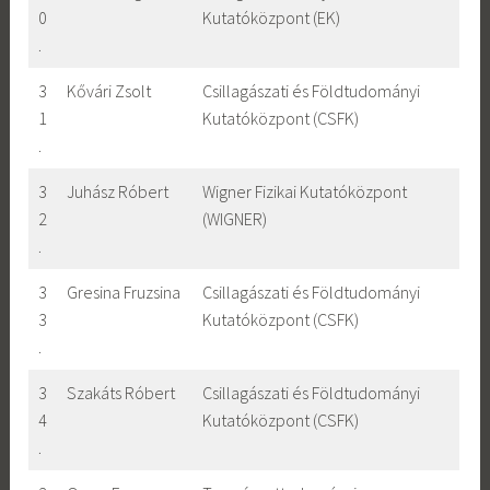
0
Kutatóközpont (EK)
.
3
Kővári Zsolt
Csillagászati és Földtudományi
1
Kutatóközpont (CSFK)
.
3
Juhász Róbert
Wigner Fizikai Kutatóközpont
2
(WIGNER)
.
3
Gresina Fruzsina
Csillagászati és Földtudományi
3
Kutatóközpont (CSFK)
.
3
Szakáts Róbert
Csillagászati és Földtudományi
4
Kutatóközpont (CSFK)
.