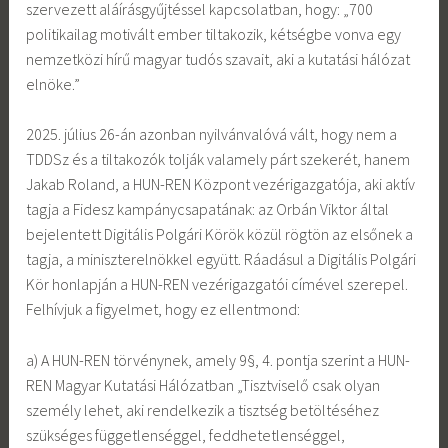
szervezett aláírásgyűjtéssel kapcsolatban, hogy: „700
politikailag motivált ember tiltakozik, kétségbe vonva egy
nemzetközi hírű magyar tudós szavait, aki a kutatási hálózat
elnöke.”
2025. július 26-án azonban nyilvánvalóvá vált, hogy nem a
TDDSz és a tiltakozók tolják valamely párt szekerét, hanem
Jakab Roland, a HUN-REN Központ vezérigazgatója, aki aktív
tagja a Fidesz kampánycsapatának: az Orbán Viktor által
bejelentett Digitális Polgári Körök közül rögtön az elsőnek a
tagja, a miniszterelnökkel együtt. Ráadásul a Digitális Polgári
Kör honlapján a HUN-REN vezérigazgatói címével szerepel.
Felhívjuk a figyelmet, hogy ez ellentmond:
a) A HUN-REN törvénynek, amely 9§, 4. pontja szerint a HUN-
REN Magyar Kutatási Hálózatban „Tisztviselő csak olyan
személy lehet, aki rendelkezik a tisztség betöltéséhez
szükséges függetlenséggel, feddhetetlenséggel,