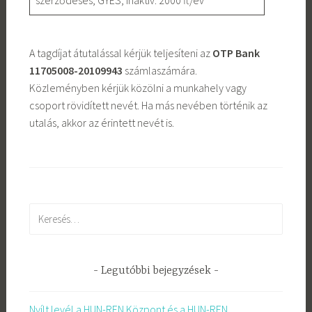
A tagdíjat átutalással kérjük teljesíteni az
OTP Bank
11705008-20109943
számlaszámára.
Közleményben kérjük közölni a munkahely vagy
csoport rövidített nevét. Ha más nevében történik az
utalás, akkor az érintett nevét is.
Keresés:
Legutóbbi bejegyzések
Nyílt levél a HUN-REN Központ és a HUN-REN