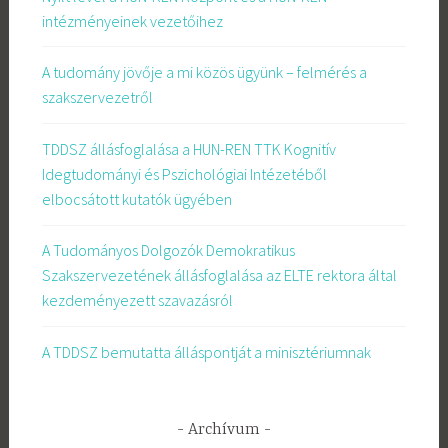
intézményeinek vezetőihez
A tudomány jövője a mi közös ügyünk – felmérés a
szakszervezetről
TDDSZ állásfoglalása a HUN-REN TTK Kognitív
Idegtudományi és Pszichológiai Intézetéből
elbocsátott kutatók ügyében
A Tudományos Dolgozók Demokratikus
Szakszervezetének állásfoglalása az ELTE rektora által
kezdeményezett szavazásról
A TDDSZ bemutatta álláspontját a minisztériumnak
Archívum