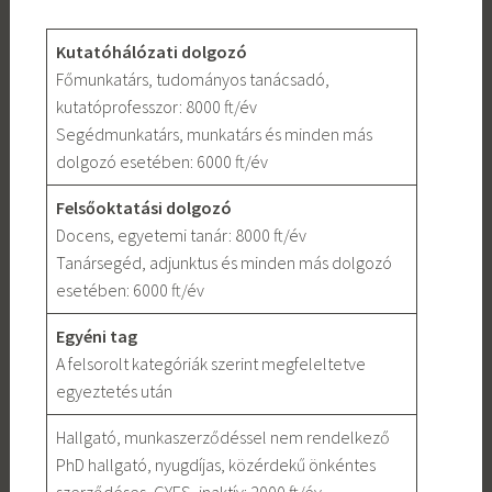
Kutatóhálózati dolgozó
Főmunkatárs, tudományos tanácsadó,
kutatóprofesszor: 8000 ft/év
Segédmunkatárs, munkatárs és minden más
dolgozó esetében: 6000 ft/év
Felsőoktatási dolgozó
Docens, egyetemi tanár: 8000 ft/év
Tanársegéd, adjunktus és minden más dolgozó
esetében: 6000 ft/év
Egyéni tag
A felsorolt kategóriák szerint megfeleltetve
egyeztetés után
Hallgató, munkaszerződéssel nem rendelkező
PhD hallgató, nyugdíjas, közérdekű önkéntes
szerződéses, GYES, inaktív: 2000 ft/év