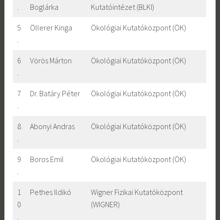
.
Boglárka
Kutatóintézet (BLKI)
5
Öllerer Kinga
Ökológiai Kutatóközpont (ÖK)
.
6
Vörös Márton
Ökológiai Kutatóközpont (ÖK)
.
7
Dr. Batáry Péter
Ökológiai Kutatóközpont (ÖK)
.
8
Abonyi Andras
Ökológiai Kutatóközpont (ÖK)
.
9
Boros Emil
Ökológiai Kutatóközpont (ÖK)
.
1
Pethes Ildikó
Wigner Fizikai Kutatóközpont
0
(WIGNER)
.