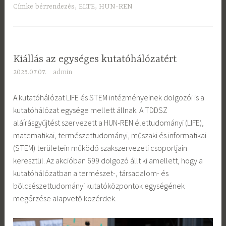
Címke
bérrendezés
,
ELTE
,
HUN-REN
Kiállás az egységes kutatóhálózatért
2025.07.07.
admin
A kutatóhálózat LIFE és STEM intézményeinek dolgozói is a
kutatóhálózat egysége mellett állnak. A TDDSZ
aláírásgyűjtést szervezett a HUN-REN élettudományi (LIFE),
matematikai, természettudományi, műszaki és informatikai
(STEM) területein működő szakszervezeti csoportjain
keresztül. Az akcióban 699 dolgozó állt ki amellett, hogy a
kutatóhálózatban a természet-, társadalom- és
bölcsészettudományi kutatóközpontok egységének
megőrzése alapvető közérdek.