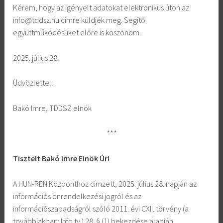
Kérem, hogy az igényelt adatokat elektronikus úton az
info@tddsz.hu címre küldjék meg. Segítő
együttműködésüket előre is köszönöm.
2025. július 28.
Üdvözlettel:
Bakó Imre, TDDSZ elnök
***
Tisztelt Bakó Imre Elnök Úr!
A HUN-REN Központhoz címzett, 2025. július 28. napján az
információs önrendelkezési jogról és az
információszabadságról szóló 2011. évi CXII. törvény (a
továbbiakban: Info tv.) 28. § (1) bekezdése alapján