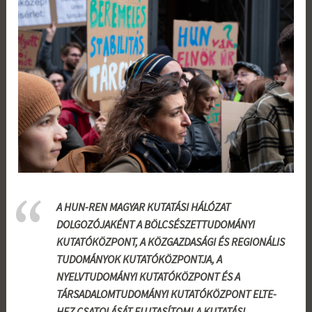
A HUN-REN MAGYAR KUTATÁSI HÁLÓZAT
DOLGOZÓJAKÉNT A BÖLCSÉSZETTUDOMÁNYI
KUTATÓKÖZPONT, A KÖZGAZDASÁGI ÉS REGIONÁLIS
TUDOMÁNYOK KUTATÓKÖZPONTJA, A
NYELVTUDOMÁNYI KUTATÓKÖZPONT ÉS A
TÁRSADALOMTUDOMÁNYI KUTATÓKÖZPONT ELTE-
HEZ CSATOLÁSÁT ELUTASÍTOM! A KUTATÁSI