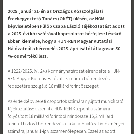
2025. január 21-én az Országos Közszolgálati
Érdekegyeztető Tanács (OKÉT) ülésén, az NGM
képviseletében Fülöp Csaba László tájékoztatást adott
a 2025. évi közszférával kapcsolatos bérfejlesztésekről.
Ebben kiemelte, hogy a HUN-REN Magyar Kutatási
Hálózatnál a béremelés 2025. áprilisától átlagosan 50
%-os mértékű lesz.
A 1222/2025. (VI. 24.) Kormányhatározat elrendelte a HUN-
REN Magyar Kutatási Hálózat számára a bérrendezés
fedezetére szolgáló 18 milliárd forint összeget.
Az érdekképviseleti csoportok számára nyújtott munkáltatói
tájékoztatások szerint a HUN-REN Központ a számára
folyósított 18 milliárd forintból mindössze 16,2 milliárd
forintot biztosít bérrendezésre a kutatóhálózat intézményei
számára, január 1-ig visszamenőlegesen. Ezzel az adott