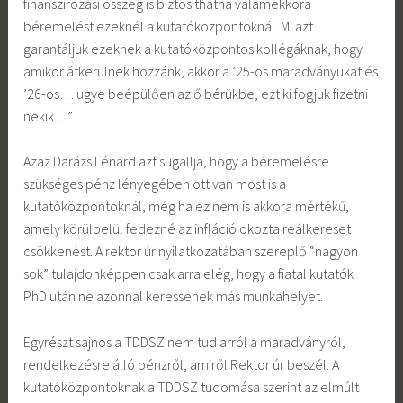
finanszírozási összeg is biztosíthatna valamekkora
béremelést ezeknél a kutatóközpontoknál. Mi azt
garantáljuk ezeknek a kutatóközpontos kollégáknak, hogy
amikor átkerülnek hozzánk, akkor a ’25-ös maradványukat és
’26-os… ugye beépülően az ő bérükbe, ezt ki fogjuk fizetni
nekik…”
Azaz Darázs Lénárd azt sugallja, hogy a béremelésre
szükséges pénz lényegében ott van most is a
kutatóközpontoknál, még ha ez nem is akkora mértékű,
amely körülbelül fedezné az infláció okozta reálkereset
csökkenést. A rektor úr nyilatkozatában szereplő “nagyon
sok” tulajdonképpen csak arra elég, hogy a fiatal kutatók
PhD után ne azonnal keressenek más munkahelyet.
Egyrészt sajnos a TDDSZ nem tud arról a maradványról,
rendelkezésre álló pénzről, amiről Rektor úr beszél. A
kutatóközpontoknak a TDDSZ tudomása szerint az elmúlt