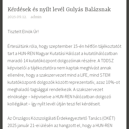
Kérdések és nyílt levél Gulyás Balázsnak
2025.09.12.
admin
Tisztelt Elnök Úr!
Értesültünk róla, hogy szeptember 15-én hétfőn tájékoztatót
tart a HUN-REN Magyar Kutatási Hálózat a kutatóhálózatban
maradó 14 kutatóközpont dolgozóinak részére. A TDDSZ
képviselői a tájékoztatóra nem kaptak meghívást annak
ellenére, hogy a szakszervezet mind a LIFE, mind STEM
kutatóközponti dolgozók között reprezentatív, azaz 10%-ot
meghaladó tagsággal rendelkezik. A szakszervezet
elnöksége – képviselve a HUN-REN hálózatban dolgozó
kollégákat – így nyílt levél útján teszi fel kérdéseit.
Az Országos Közszolgálati Érdekegyeztető Tanács (OKÉT)
2025 január 21-ei ülésén az hangzott el, hogy a HUN-REN