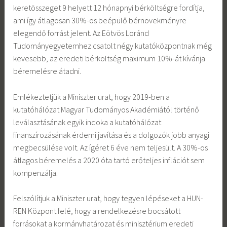
keretösszeget 9 helyett 12 hónapnyi bérköltségre fordítja,
ami így átlagosan 30%-os beépülő bérnövekményre
elegendő forrást jelent. Az Eötvös Loránd
Tudományegyetemhez csatolt négy kutatóközpontnak még
kevesebb, az eredeti bérköltség maximum 10%-át kívánja
béremelésre átadni.
Emlékeztetjük a Miniszter urat, hogy 2019-ben a
kutatóhálózat Magyar Tudományos Akadémiától történő
leválasztásának egyik indoka a kutatóhálózat
finanszírozásának érdemi javítása és a dolgozók jobb anyagi
megbecsülése volt. Az ígéret 6 éve nem teljesült. A 30%-os
átlagos béremelés a 2020 óta tartó erőteljes inflációt sem
kompenzálja.
Felszólítjuk a Miniszter urat, hogy tegyen lépéseket a HUN-
REN Központ felé, hogy a rendelkezésre bocsátott
forrásokat a kormányhatározat és minisztérium eredeti