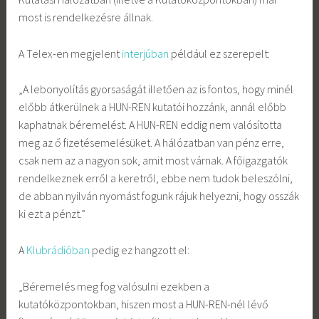
most is rendelkezésre állnak.
A Telex-en megjelent
interjúban
például ez szerepelt:
„A lebonyolítás gyorsaságát illetően az is fontos, hogy minél
előbb átkerülnek a HUN-REN kutatói hozzánk, annál előbb
kaphatnak béremelést. A HUN-REN eddig nem valósította
meg az ő fizetésemelésüket. A hálózatban van pénz erre,
csak nem az a nagyon sok, amit most várnak. A főigazgatók
rendelkeznek erről a keretről, ebbe nem tudok beleszólni,
de abban nyilván nyomást fogunk rájuk helyezni, hogy osszák
ki ezt a pénzt.”
A
Klubrádióban
pedig ez hangzott el:
„Béremelés meg fog valósulni ezekben a
kutatóközpontokban, hiszen most a HUN-REN-nél lévő