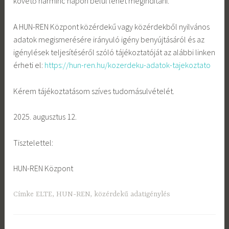
követő harminc napon belül lehet megindítani.
A HUN-REN Központ közérdekű vagy közérdekből nyilvános
adatok megismerésére irányuló igény benyújtásáról és az
igénylések teljesítéséről szóló tájékoztatóját az alábbi linken
érheti el:
https://hun-ren.hu/kozerdeku-adatok-tajekoztato
Kérem tájékoztatásom szíves tudomásulvételét.
2025. augusztus 12.
Tisztelettel:
HUN-REN Központ
Címke
ELTE
,
HUN-REN
,
közérdekű adatigénylés