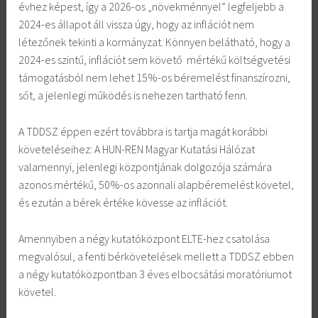
évhez képest, így a 2026-os „növekménnyel” legfeljebb a
2024-es állapot áll vissza úgy, hogy az inflációt nem
létezőnek tekinti a kormányzat. Könnyen belátható, hogy a
2024-es szintű, inflációt sem követő mértékű költségvetési
támogatásból nem lehet 15%-os béremelést finanszírozni,
sőt, a jelenlegi működés is nehezen tartható fenn.
A TDDSZ éppen ezért továbbra is tartja magát korábbi
követeléseihez: A HUN-REN Magyar Kutatási Hálózat
valamennyi, jelenlegi központjának dolgozója számára
azonos mértékű, 50%-os azonnali alapbéremelést követel,
és ezután a bérek értéke kövesse az inflációt.
Amennyiben a négy kutatóközpont ELTE-hez csatolása
megvalósul, a fenti bérkövetelések mellett a TDDSZ ebben
a négy kutatóközpontban 3 éves elbocsátási moratóriumot
követel.