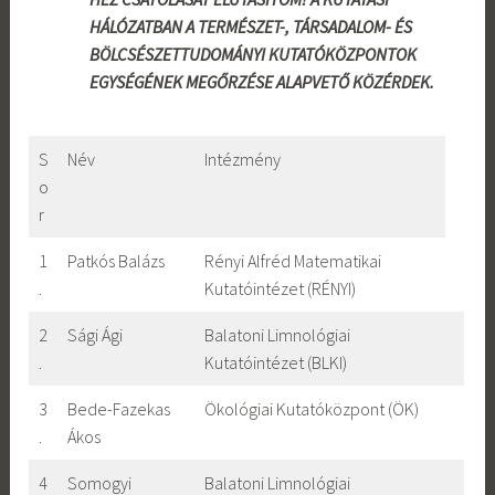
HÁLÓZATBAN A TERMÉSZET-, TÁRSADALOM- ÉS
BÖLCSÉSZETTUDOMÁNYI KUTATÓKÖZPONTOK
EGYSÉGÉNEK MEGŐRZÉSE ALAPVETŐ KÖZÉRDEK.
S
Név
Intézmény
o
r
1
Patkós Balázs
Rényi Alfréd Matematikai
.
Kutatóintézet (RÉNYI)
2
Sági Ági
Balatoni Limnológiai
.
Kutatóintézet (BLKI)
3
Bede-Fazekas
Ökológiai Kutatóközpont (ÖK)
.
Ákos
4
Somogyi
Balatoni Limnológiai