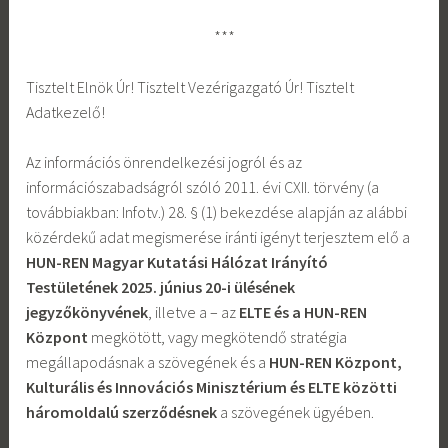
***
Tisztelt Elnök Úr! Tisztelt Vezérigazgató Úr! Tisztelt
Adatkezelő!
Az információs önrendelkezési jogról és az
információszabadságról szóló 2011. évi CXII. törvény (a
továbbiakban: Infotv.) 28. § (1) bekezdése alapján az alábbi
közérdekű adat megismerése iránti igényt terjesztem elő a
HUN-REN Magyar Kutatási Hálózat Irányító
Testületének 2025. június 20-i ülésének
jegyzőkönyvének
, illetve a – az
ELTE és a HUN-REN
Központ
megkötött, vagy megkötendő stratégia
megállapodásnak a szövegének és a
HUN-REN Központ,
Kulturális és Innovációs Minisztérium és ELTE közötti
háromoldalú szerződésnek
a szövegének ügyében.