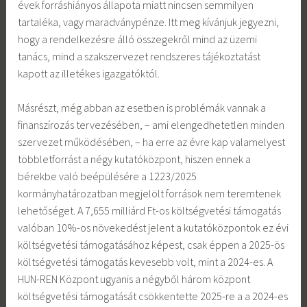
évek forráshiányos állapota miatt nincsen semmilyen
tartaléka, vagy maradványpénze. Itt meg kívánjuk jegyezni,
hogy a rendelkezésre álló összegekről mind az üzemi
tanács, mind a szakszervezet rendszeres tájékoztatást
kapott az illetékes igazgatóktól.
Másrészt, még abban az esetben is problémák vannak a
finanszírozás tervezésében, – ami elengedhetetlen minden
szervezet működésében, – ha erre az évre kap valamelyest
többletforrást a négy kutatóközpont, hiszen ennek a
bérekbe való beépülésére a 1223/2025
kormányhatározatban megjelölt források nem teremtenek
lehetőséget. A 7,655 milliárd Ft-os költségvetési támogatás
valóban 10%-os növekedést jelent a kutatóközpontok ez évi
költségvetési támogatásához képest, csak éppen a 2025-ös
költségvetési támogatás kevesebb volt, mint a 2024-es. A
HUN-REN Központ ugyanis a négyből három központ
költségvetési támogatását csökkentette 2025-re a a 2024-es