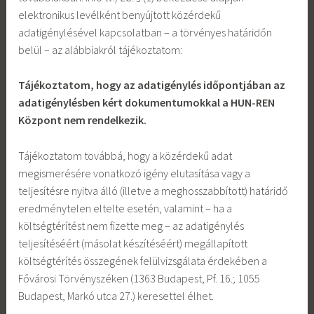
elektronikus levélként benyújtott közérdekű
adatigénylésével kapcsolatban – a törvényes határidőn
belül – az alábbiakról tájékoztatom:
Tájékoztatom, hogy az adatigénylés időpontjában az
adatigénylésben kért dokumentumokkal a HUN-REN
Központ nem rendelkezik.
Tájékoztatom továbbá, hogy a közérdekű adat
megismerésére vonatkozó igény elutasítása vagy a
teljesítésre nyitva álló (illetve a meghosszabbított) határidő
eredménytelen eltelte esetén, valamint – ha a
költségtérítést nem fizette meg – az adatigénylés
teljesítéséért (másolat készítéséért) megállapított
költségtérítés összegének felülvizsgálata érdekében a
Fővárosi Törvényszéken (1363 Budapest, Pf. 16.; 1055
Budapest, Markó utca 27.) keresettel élhet.