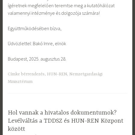
ígéretnek megfelelően teremtse meg a kutatóhálózat
valamennyi intézménye és dolgozója számára!
Együttműködésében bízva,
Üdvözlettel: Bakó Imre, elnök
Budapest, 2025. augusztus 28.
Címke
bérrendezés
,
HUN-REN
,
Nemzetgazdasági
Minisztérium
Hol vannak a hivatalos dokumentumok?
Levélváltás a TDDSZ és HUN-REN Központ
között