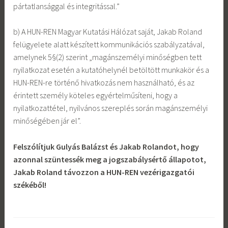
pártatlansággal és integritással.”
b) A HUN-REN Magyar Kutatási Hálózat saját, Jakab Roland
felügyelete alatt készített kommunikációs szabályzatával,
amelynek 5§(2) szerint „magánszemélyi minőségben tett
nyilatkozat esetén a kutatóhelynél betöltött munkakör és a
HUN-REN-re történő hivatkozás nem használható, és az
érintett személy köteles egyértelműsíteni, hogy a
nyilatkozattétel, nyilvános szereplés során magánszemélyi
minőségében jár el”.
Felszólítjuk Gulyás Balázst és Jakab Rolandot, hogy
azonnal szüntessék meg a jogszabálysértő állapotot,
Jakab Roland távozzon a HUN-REN vezérigazgatói
székéből!