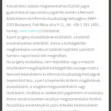
A közérdekű adatok megismeréséhez fűződő jogok
gyakorlásával kapcsolatos jogsértés esetén a Nemzeti
Adatvédelmi és Információszabadság Hatósághoz (NAIH –
1055 Budapest, Falk Miksa utca 9-11., tel.: +36-1-391-1400,
honlap:
www.naih.hu
) is fordulhat.
A pert az igény elutasításának közlésétől, a határidő
eredménytelen elteltétől, illetve a költségtérítés
megfizetésére vonatkozó határidő lejártától számított
harminc napon belül kell megindítani.
Ha az igény elutasítása, nem teljesítése vagy a másolat
készítéséért megállapított költségtérítés összege miatt a
Nemzeti Adatvédelmi és Információszabadság Hatóságnál
bejelentést tesz, a pert a bejelentés érdemi vizsgálatának
elutasításáról, a vizsgálat megszüntetéséről vagy
lezárásáról, továbbá az adatkezelő jogsérelem orvoslására,
illetve annak közvetlen veszélye megszüntetésére történő
felszólítása eredményéről szóló értesítés kézhezvételét