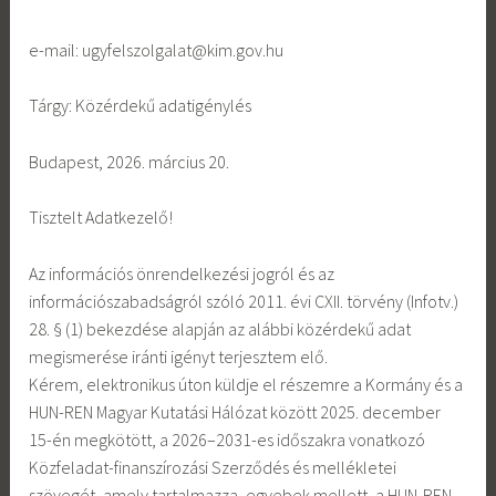
e-mail: ugyfelszolgalat@kim.gov.hu
Tárgy: Közérdekű adatigénylés
Budapest, 2026. március 20.
Tisztelt Adatkezelő!
Az információs önrendelkezési jogról és az
információszabadságról szóló 2011. évi CXII. törvény (Infotv.)
28. § (1) bekezdése alapján az alábbi közérdekű adat
megismerése iránti igényt terjesztem elő.
Kérem, elektronikus úton küldje el részemre a Kormány és a
HUN-REN Magyar Kutatási Hálózat között 2025. december
15-én megkötött, a 2026–2031-es időszakra vonatkozó
Közfeladat-finanszírozási Szerződés és mellékletei
szövegét, amely tartalmazza, egyebek mellett, a HUN-REN