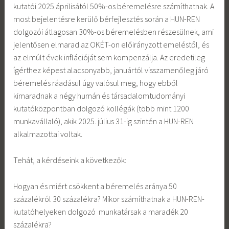
kutatói 2025 áprilisától 50%-os béremelésre számíthatnak. A
most bejelentésre kerülő bérfejlesztés során a HUN-REN
dolgozói átlagosan 30%-os béremelésben részesülnek, ami
jelentősen elmarad az OKÉT-on előirányzott emeléstől, és
az elmúlt évek inflációját sem kompenzálja. Az eredetileg
ígérthez képest alacsonyabb, januártól visszamenőleg járó
béremelés ráadásul úgy valósul meg, hogy ebből
kimaradnak a négy humán és társadalomtudományi
kutatóközpontban dolgozó kollégák (több mint 1200
munkavállaló), akik 2025. július 31-ig szintén a HUN-REN
alkalmazottai voltak.
Tehát, a kérdéseink a következők:
Hogyan és miért csökkent a béremelés aránya 50
százalékról 30 százalékra? Mikor számíthatnak a HUN-REN-
kutatóhelyeken dolgozó munkatársak a maradék 20
százalékra?