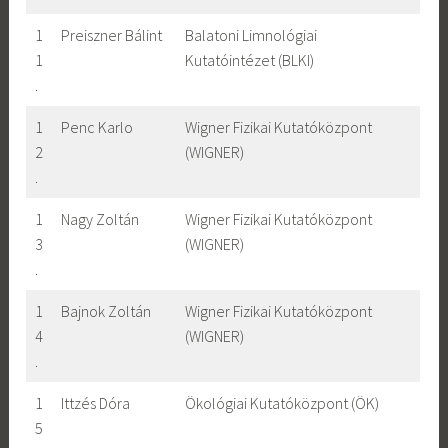
1
Preiszner Bálint
Balatoni Limnológiai
1
Kutatóintézet (BLKI)
.
1
Penc Karlo
Wigner Fizikai Kutatóközpont
2
(WIGNER)
.
1
Nagy Zoltán
Wigner Fizikai Kutatóközpont
3
(WIGNER)
.
1
Bajnok Zoltán
Wigner Fizikai Kutatóközpont
4
(WIGNER)
.
1
Ittzés Dóra
Ökológiai Kutatóközpont (ÖK)
5