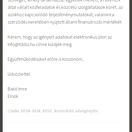
által vállalt közfeladatok és közcélú szolgáltatások körét, az
azokhoz kapcsolódó teljesítménymutatókat, valamint a
szerződés keretében nyújtott állami finanszírozás mértékét.
Kérem, hogy az igényelt adatokat elektronikus úton az
info@tddsz.hu címre küldjék meg.
Együttműködésüket előre is köszönöm,
Üdvözlettel:
Bakó Imre
Elnök
Címke
HUN-REN
,
KFSZ
,
közérdekű adatigénylés