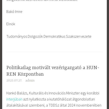
Bakó Imre
Elnök
Tudományos Dolgozók Demokratikus Szakszervezete
Politikailag motivált vezérigazgató a HUN-
REN Központban
2025.07.27.
admin
Hankó Balázs, Kulturális és Innovációs Miniszter egy korábbi
interjúban
azt nyilatkozta a kutatóhálózat átgondolatlan
átalakításával szembeni, a TDDSz által 2024 novemberében