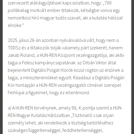
szervezett aláírásgyűjtéssel kapcsolatban, hogy: „700
politikailag motivált ember tiltakozik, kétségbe vonva egy
nemzetközi hírű magyar tudós szavait, aki a kutatási hálózat
elnöke.”
2025. július 26-án azonban nyilvánvalóvá vált, hogy nem a
TDDSz és a tiltakozók tolják valamely párt szekerét, hanem
Jakab Roland, a HUN-REN Központ vezérigazgatója, aki aktív
tagja a Fidesz kampánycsapatának: az Orbán Viktor által
bejelentett Digitális Polgári Körök közül rögtön az elsőnek a
tagja, a miniszterelnökkel együtt. Ráadásul a Digitális Polgári
Kör honlapján a HUN-REN vezérigazgatói címével szerepel.
Felhívjuk a figyelmet, hogy ez ellentmond:
a) A HUN-REN törvénynek, amely 9§, 4. pontja szerint a HUN-
REN Magyar Kutatási Hálózatban „Tisztviselő csak olyan
személy lehet, aki rendelkezik a tisztség betöltéséhez
szükséges függetlenséggel, feddhetetlenséggel,