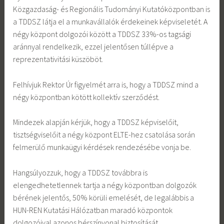
Közgazdaság- és Regionális Tudományi Kutatóközpontban is
a TDDSZ látja el a munkavállalók érdekeinek képviseletét. A
négy központ dolgozói között a TDDSZ 33%-os tagsági
aránnyal rendelkezik, ezzel jelentősen túllépve a
reprezentativitási küszöböt.
Felhívjuk Rektor Úr figyelmét arra is, hogy a TDDSZ mind a
négy központban kötött kollektív szerződést.
Mindezek alapján kérjük, hogy a TDDSZ képviselőit,
tisztségviselőit a négy központ ELTE-hez csatolása során
felmerülő munkaügyi kérdések rendezésébe vonja be.
Hangsúlyozzuk, hogy a TDDSZ továbbra is
elengedhetetlennek tartja a négy központban dolgozók
bérének jelentős, 50% körüli emelését, de legalábbis a
HUN-REN Kutatási Hálózatban maradó központok
dolgozóival azonos bérszínvonal biztosítását.