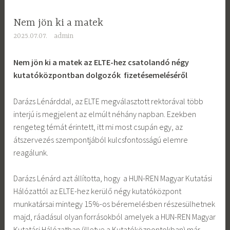
Nem jön ki a matek
2025.07.07.
admin
Nem jön ki a matek az ELTE-hez csatolandó négy
kutatóközpontban dolgozók fizetésemeléséről
Darázs Lénárddal, az ELTE megválasztott rektorával több
interjú is megjelent az elmúlt néhány napban. Ezekben
rengeteg témát érintett, itt mi most csupán egy, az
átszervezés szempontjából kulcsfontosságú elemre
reagálunk.
Darázs Lénárd azt állította, hogy a HUN-REN Magyar Kutatási
Hálózattól az ELTE-hez kerülő négy kutatóközpont
munkatársai mintegy 15%-os béremelésben részesülhetnek
majd, ráadásul olyan forrásokból amelyek a HUN-REN Magyar
Kutatási Hálózatban (illetve a Kutatóközpontokban) már