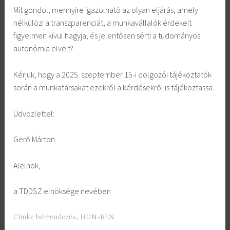
Mit gondol, mennyire igazolható az olyan eljárás, amely
nélkülözi a transzparenciát, a munkavállalók érdekeit
figyelmen kívül hagyja, és jelentősen sérti a tudományos
autonómia elveit?
Kérjük, hogy a 2025. szeptember 15-i dolgozói tájékoztatók
során a munkatársakat ezekről a kérdésekről is tájékoztassa.
Üdvözlettel:
Gerő Márton
Alelnök,
a TDDSZ elnöksége nevében
Címke
bérrendezés
,
HUN-REN