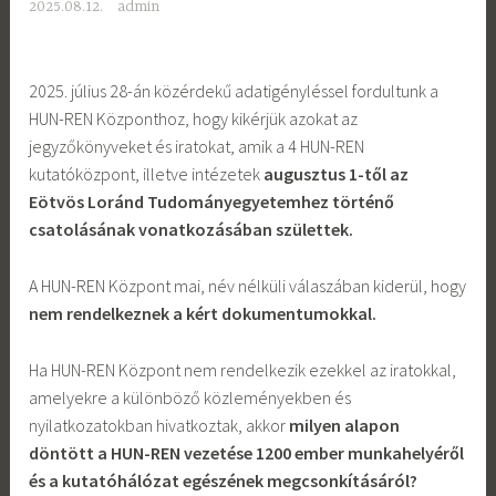
2025.08.12.
admin
2025. július 28-án közérdekű adatigényléssel fordultunk a
HUN-REN Központhoz, hogy kikérjük azokat az
jegyzőkönyveket és iratokat, amik a 4 HUN-REN
kutatóközpont, illetve intézetek
augusztus 1-től az
Eötvös Loránd Tudományegyetemhez
történő
csatolásának vonatkozásában születtek.
A HUN-REN Központ mai, név nélküli válaszában kiderül, hogy
nem rendelkeznek a kért dokumentumokkal.
Ha HUN-REN Központ nem rendelkezik ezekkel az iratokkal,
amelyekre a különböző közleményekben és
nyilatkozatokban hivatkoztak, akkor
milyen alapon
döntött a HUN-REN vezetése 1200 ember munkahelyéről
és a kutatóhálózat egészének megcsonkításáról?