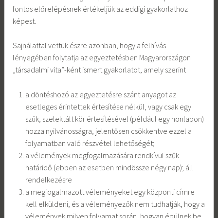
fontos előrelépésnek értékeljük az eddigi gyakorlathoz
képest.
Sajnálattal vettük észre azonban, hogy a felhívás
lényegében folytatja az egyeztetésben Magyarországon
„társadalmi vita”-ként ismert gyakorlatot, amely szerint
a döntéshozó az egyeztetésre szánt anyagot az
esetleges érintettek értesítése nélkül, vagy csak egy
szűk, szelektált kör értesítésével (például egy honlapon)
hozza nyilvánosságra, jelentősen csökkentve ezzel a
folyamatban való részvétel lehetőségét;
a vélemények megfogalmazására rendkívül szűk
határidő (ebben az esetben mindössze négy nap); áll
rendelkezésre
a megfogalmazott véleményeket egy központi címre
kell elküldeni, és a véleményezők nem tudhatják, hogy a
vélemények milyen folyamat során, hogyan épülnek be