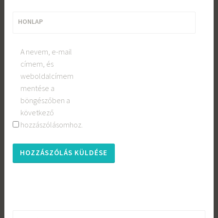
HONLAP
A nevem, e-mail
címem, és
weboldalcímem
mentése a
böngészőben a
következő
hozzászólásomhoz.
Keresés: