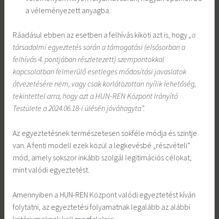
a véleményezett anyagba.
Ráadásul ebben az esetben a felhívás kiköti azt is, hogy
„a
társadalmi egyeztetés során a támogatási (elsősorban a
felhívás 4. pontjában részletezett) szempontokkal
kapcsolatban felmerülő esetleges módosítási javaslatok
átvezetésére nem, vagy csak korlátozottan nyílik lehetőség,
tekintettel arra, hogy azt a HUN-REN Központ Irányító
Testülete a 2024.06.18-i ülésén jóváhagyta”.
Az egyeztetésnek természetesen sokféle módja és szintje
van. A fenti modell ezek közül a legkevésbé „részvételi”
mód, amely sokszor inkább szolgál legitimációs célokat,
mint valódi egyeztetést.
Amennyiben a HUN-REN Központ valódi egyeztetést kíván
folytatni, az egyeztetési folyamatnak legalább az alábbi
kritériumoknak kell megfelelnie: