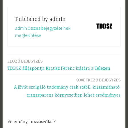
Published by
admin
admin összes bejegyzéseinek
megtekintése
ELŐZŐ BEJEGYZÉS
Bejegyzés
TDDSZ álláspontja Krausz Ferenc írására a Telexen
navigáció
KÖVETKEZŐ BEJEGYZÉS
A jövőt szolgáló tudomány csak stabil, kiszámítható,
transzparens környezetben lehet eredményes
Vélemény, hozzászólás?