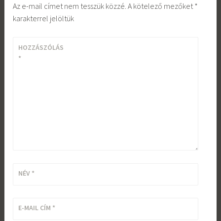
Az e-mail címet nem tesszük közzé.
A kötelező mezőket
*
karakterrel jelöltük
HOZZÁSZÓLÁS
*
NÉV
*
E-MAIL CÍM
*