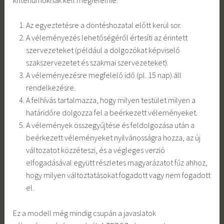
Az egyeztetésre a döntéshozatal előtt kerül sor.
A véleményezés lehetőségéről értesíti az érintett
szervezeteket (például a dolgozókat képviselő
szakszervezetet és szakmai szervezeteket).
A véleményezésre megfelelő idő (pl. 15 nap) áll
rendelkezésre.
A felhívás tartalmazza, hogy milyen testület milyen a
határidőre dolgozza fel a beérkezett véleményeket.
A vélemények összegyűjtése és feldolgozása után a
beérkezett véleményeket nyilvánosságra hozza, az új
változatot közzéteszi, és a végleges verzió
elfogadásával együtt részletes magyarázatot fűz ahhoz,
hogy milyen változtatásokat fogadott vagy nem fogadott
el.
Ez a modell még mindig csupán a javaslatok