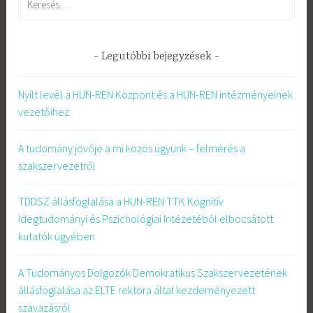
Legutóbbi bejegyzések
Nyílt levél a HUN-REN Központ és a HUN-REN intézményeinek
vezetőihez
A tudomány jövője a mi közös ügyünk – felmérés a
szakszervezetről
TDDSZ állásfoglalása a HUN-REN TTK Kognitív
Idegtudományi és Pszichológiai Intézetéből elbocsátott
kutatók ügyében
A Tudományos Dolgozók Demokratikus Szakszervezetének
állásfoglalása az ELTE rektora által kezdeményezett
szavazásról