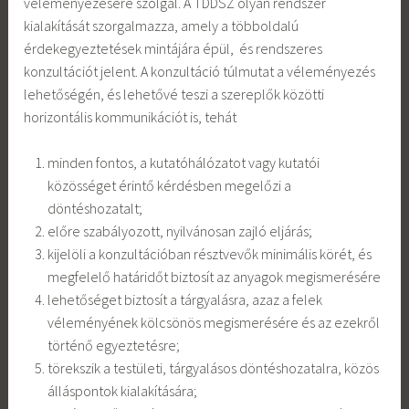
véleményezésére szolgál. A TDDSZ olyan rendszer
kialakítását szorgalmazza, amely a többoldalú
érdekegyeztetések mintájára épül, és rendszeres
konzultációt jelent. A konzultáció túlmutat a véleményezés
lehetőségén, és lehetővé teszi a szereplők közötti
horizontális kommunikációt is, tehát
minden fontos, a kutatóhálózatot vagy kutatói
közösséget érintő kérdésben megelőzi a
döntéshozatalt;
előre szabályozott, nyilvánosan zajló eljárás;
kijelöli a konzultációban résztvevők minimális körét, és
megfelelő határidőt biztosít az anyagok megismerésére
lehetőséget biztosít a tárgyalásra, azaz a felek
véleményének kölcsönös megismerésére és az ezekről
történő egyeztetésre;
törekszik a testületi, tárgyalásos döntéshozatalra, közös
álláspontok kialakítására;