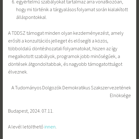
egyértelmű szabályokat tartalmaz arra vonatkozóan,
hogy mi történik a tárgyalásos folyamat során kialakított
álláspontokkal.
A TDDSZ támogat minden olyan kezdeményezést, amely
erősíti a konzultációs jelleget és elősegíti a közös,
többoldalú döntéshozatali folyamatokat, hiszen az így
megalkotott szabályok, programok jobb minőségűek, a
döntések átgondoltabbak, és nagyobb támogatottságot
élveznek.
A Tudományos Dolgozók Demokratikus Szakszervezetének
Elnöksége
Budapest, 2024. 07.11.
A levél letölthető
innen
.