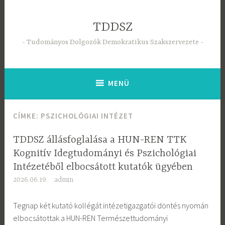
Tartalomhoz
TDDSZ
Tudományos Dolgozók Demokratikus Szakszervezete
MENÜ
CÍMKE:
PSZICHOLÓGIAI INTÉZET
TDDSZ állásfoglalása a HUN-REN TTK
Kognitív Idegtudományi és Pszichológiai
Intézetéből elbocsátott kutatók ügyében
2026.06.19.
admin
Tegnap két kutató kollégát intézetigazgatói döntés nyomán
elbocsátottak a HUN-REN Természettudományi