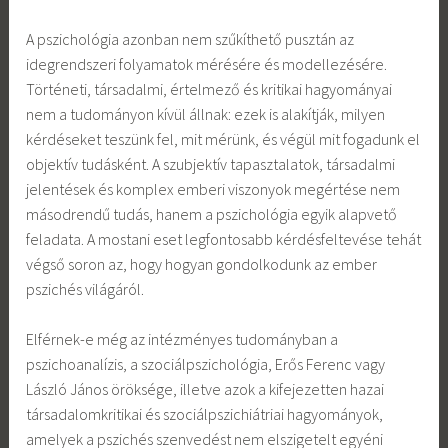
A pszichológia azonban nem szűkíthető pusztán az
idegrendszeri folyamatok mérésére és modellezésére.
Történeti, társadalmi, értelmező és kritikai hagyományai
nem a tudományon kívül állnak: ezek is alakítják, milyen
kérdéseket teszünk fel, mit mérünk, és végül mit fogadunk el
objektív tudásként. A szubjektív tapasztalatok, társadalmi
jelentések és komplex emberi viszonyok megértése nem
másodrendű tudás, hanem a pszichológia egyik alapvető
feladata. A mostani eset legfontosabb kérdésfeltevése tehát
végső soron az, hogy hogyan gondolkodunk az ember
pszichés világáról.
Elférnek-e még az intézményes tudományban a
pszichoanalízis, a szociálpszichológia, Erős Ferenc vagy
László János öröksége, illetve azok a kifejezetten hazai
társadalomkritikai és szociálpszichiátriai hagyományok,
amelyek a pszichés szenvedést nem elszigetelt egyéni