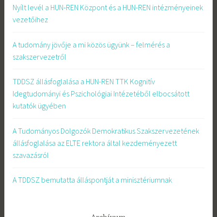
Nyílt levél a HUN-REN Központ és a HUN-REN intézményeinek
vezetőihez
A tudomány jövője a mi közös ügyünk – felmérés a
szakszervezetről
TDDSZ állásfoglalása a HUN-REN TTK Kognitív
Idegtudományi és Pszichológiai Intézetéből elbocsátott
kutatók ügyében
A Tudományos Dolgozók Demokratikus Szakszervezetének
állásfoglalása az ELTE rektora által kezdeményezett
szavazásról
A TDDSZ bemutatta álláspontját a minisztériumnak