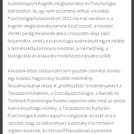
Kutatóközpont Kognitív Idegtudományi és Pszichológiai
Intézetéből. Az ügy nem előzmény nélküli: a korábbi
Pszichológiai Kutatóintézet 2012 óta már nevében is a
kognitív idegtudomány keretei közé szorult, a mostani
döntés pedig illeszkedik abba a hosszabb ideje zajló
folyamatba, amely a pszichológia tudományát egyre inkább
a természettudományos módszer, a mérhetőség, a
biologizálás és a kauzális modellezés irányába szűkíti.
A kutatók elbocsátása ezért sem pusztán személyi döntés:
egy kutatási hagyomány további intézményi
felszámolásának része. A „profiltisztítás” eredményeként a
Társadalomlélektani, a Szociálpszichológiai, a Narratív és
Történeti Pszichológiai Kutatócsoportok után most az utolsó
ilyen irányultságú műhely, a Társadalom és Kulturális
Pszichológiai Kutatócsoport is megszűnik. Az eset arra is
rámutat, hogy az intézményes tudomány ma mit tekint
legitim részének, és mit szorít fokozatosan a peremre.