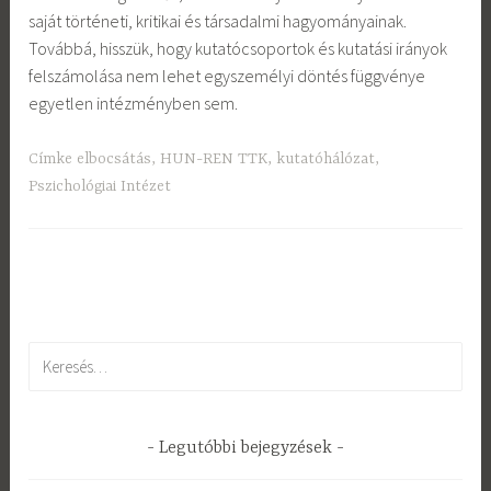
saját történeti, kritikai és társadalmi hagyományainak.
Továbbá, hisszük, hogy kutatócsoportok és kutatási irányok
felszámolása nem lehet egyszemélyi döntés függvénye
egyetlen intézményben sem.
Címke
elbocsátás
,
HUN-REN TTK
,
kutatóhálózat
,
Pszichológiai Intézet
Keresés:
Legutóbbi bejegyzések