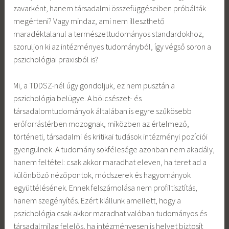
zavarként, hanem társadalmi összefüggéseiben próbálták
megérteni? Vagy mindaz, ami nem illeszthető
maradéktalanul a természettudományos standardokhoz,
szoruljon ki az intézményes tudományból, így végső soron a
pszichológiai praxisból is?
Mi, a TDDSZ-nél úgy gondoljuk, ez nem pusztán a
pszichológia belügye. A bölcsészet- és
társadalomtudományok általában is egyre szűkösebb
erőforrástérben mozognak, miközben az értelmező,
történeti, társadalmi és kritikai tudások intézményi pozíciói
gyengülnek. A tudomány sokfélesége azonban nem akadály,
hanem feltétel: csak akkor maradhat eleven, ha teret ad a
különböző nézőpontok, módszerek és hagyományok
együttélésének. Ennek felszámolása nem profiltisztítás,
hanem szegényítés. Ezért kiállunk amellett, hogy a
pszichológia csak akkor maradhat valóban tudományos és
társadalmilag felelős, ha intézményesen is helyet biztosít