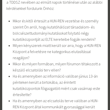
a TDDSZ nevében az elmúlt napok történései után az alábbi
kérdésekkel fordulunk Önhöz:
Mikor és kitől értesült a HUN-REN vezetése és személy
szerint Ön arról, hogy kutatóhálózat társadalom- és
bölcsészettudományi kutatásokat folytató négy
kutatóközpontját az ELTE kereteibe fogják rendelni?
Milyen kényszerek miatt került sor arra, hogy a HUN-REN
Központ a felvetésre ne kategorikus elutasítással
reagáljon?
Mikor és milyen formában, milyen fórumon tiltakozott a
készülő elcsatolási terv ellen?
Ha és amennyiben az információ valóban június 13-án
pénteken került a birtokába, az érintett
kutatóközpontok főigazgatóit miért csak vasárnap este
értesítette?
Ha és amennyiben az elcsatolás terve valóban a HUN-
REN Központ által kommunikált gyorsasággal került