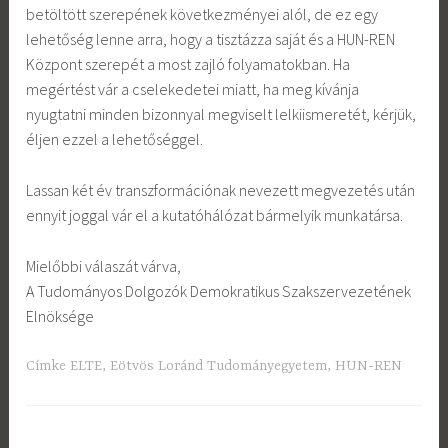
betöltött szerepének következményei alól, de ez egy
lehetőség lenne arra, hogy a tisztázza saját és a HUN-REN
Központ szerepét a most zajló folyamatokban. Ha
megértést vár a cselekedetei miatt, ha meg kívánja
nyugtatni minden bizonnyal megviselt lelkiismeretét, kérjük,
éljen ezzel a lehetőséggel.
Lassan két év transzformációnak nevezett megvezetés után
ennyit joggal vár el a kutatóhálózat bármelyik munkatársa.
Mielőbbi válaszát várva,
A Tudományos Dolgozók Demokratikus Szakszervezetének
Elnöksége
Címke
ELTE
,
Eötvös Loránd Tudományegyetem
,
HUN-REN