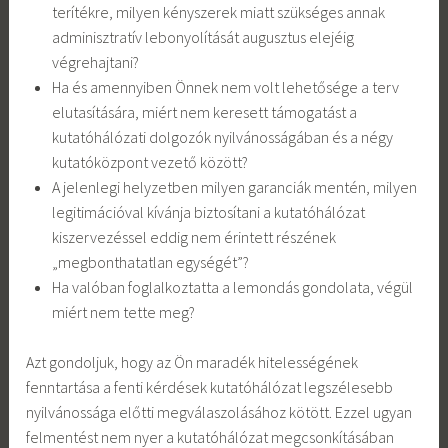
terítékre, milyen kényszerek miatt szükséges annak
adminisztratív lebonyolítását augusztus elejéig
végrehajtani?
Ha és amennyiben Önnek nem volt lehetősége a terv
elutasítására, miért nem keresett támogatást a
kutatóhálózati dolgozók nyilvánosságában és a négy
kutatóközpont vezető között?
A jelenlegi helyzetben milyen garanciák mentén, milyen
legitimációval kívánja biztosítani a kutatóhálózat
kiszervezéssel eddig nem érintett részének
„megbonthatatlan egységét”?
Ha valóban foglalkoztatta a lemondás gondolata, végül
miért nem tette meg?
Azt gondoljuk, hogy az Ön maradék hitelességének
fenntartása a fenti kérdések kutatóhálózat legszélesebb
nyilvánossága előtti megválaszolásához kötött. Ezzel ugyan
felmentést nem nyer a kutatóhálózat megcsonkításában