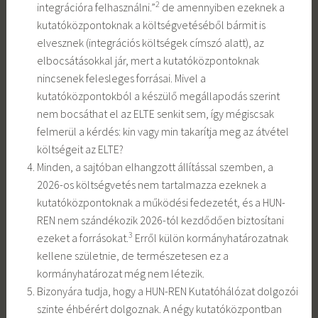
2
integrációra felhasználni.”
de amennyiben ezeknek a
kutatóközpontoknak a költségvetéséből bármit is
elvesznek (integrációs költségek címszó alatt), az
elbocsátásokkal jár, mert a kutatóközpontoknak
nincsenek felesleges forrásai. Mivel a
kutatóközpontokból a készülő megállapodás szerint
nem bocsáthat el az ELTE senkit sem, így mégiscsak
felmerül a kérdés: kin vagy min takarítja meg az átvétel
költségeit az ELTE?
Minden, a sajtóban elhangzott állítással szemben, a
2026-os költségvetés nem tartalmazza ezeknek a
kutatóközpontoknak a működési fedezetét, és a HUN-
REN nem szándékozik 2026-tól kezdődően biztosítani
3
ezeket a forrásokat.
Erről külön kormányhatározatnak
kellene születnie, de természetesen ez a
kormányhatározat még nem létezik.
Bizonyára tudja, hogy a HUN-REN Kutatóhálózat dolgozói
szinte éhbérért dolgoznak. A négy kutatóközpontban