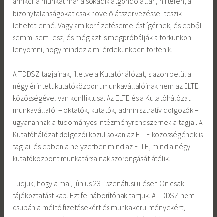
amikor a munkát már a sokadik átgondolatlan, hirtelen, a
bizonytalanságokat csak növelő átszervezéssel teszik
lehetetlenné. Vagy amikor fizetésemelést ígérnek, és ebből
semmi sem lesz, és még azt is megpróbálják a torkunkon
lenyomni, hogy mindez a mi érdekünkben történik.
A TDDSZ tagjainak, illetve a Kutatóhálózat, s azon belül a
négy érintett kutatóközpont munkavállalóinak nem az ELTE
közösségével van konfliktusa. Az ELTE és a Kutatóhálózat
munkavállalói – oktatók, kutatók, adminisztratív dolgozók –
ugyanannak a tudományos intézményrendszernek a tagjai. A
Kutatóhálózat dolgozói közül sokan az ELTE közösségének is
tagjai, és ebben a helyzetben mind az ELTE, mind a négy
kutatóközpont munkatársainak szorongását átélik.
Tudjuk, hogy a mai, június 23-i szenátusi ülésen Ön csak
tájékoztatást kap. Ezt felháborítónak tartjuk. A TDDSZ nem
csupán a méltó fizetésekért és munkakörülményekért,