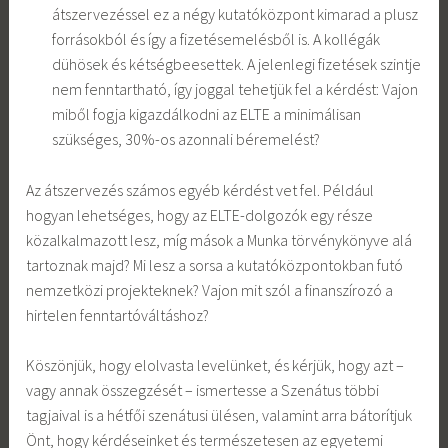
átszervezéssel ez a négy kutatóközpont kimarad a plusz
forrásokból és így a fizetésemelésből is. A kollégák
dühösek és kétségbeesettek. A jelenlegi fizetések szintje
nem fenntartható, így joggal tehetjük fel a kérdést: Vajon
miből fogja kigazdálkodni az ELTE a minimálisan
szükséges, 30%-os azonnali béremelést?
Az átszervezés számos egyéb kérdést vet fel. Például
hogyan lehetséges, hogy az ELTE-dolgozók egy része
közalkalmazott lesz, míg mások a Munka törvénykönyve alá
tartoznak majd? Mi lesz a sorsa a kutatóközpontokban futó
nemzetközi projekteknek? Vajon mit szól a finanszírozó a
hirtelen fenntartóváltáshoz?
Köszönjük, hogy elolvasta levelünket, és kérjük, hogy azt –
vagy annak összegzését – ismertesse a Szenátus többi
tagjaival is a hétfői szenátusi ülésen, valamint arra bátorítjuk
Önt, hogy kérdéseinket és természetesen az egyetemi