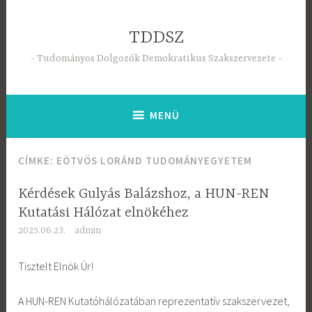
Tartalomhoz
TDDSZ
Tudományos Dolgozók Demokratikus Szakszervezete
MENÜ
CÍMKE:
EÖTVÖS LORÁND TUDOMÁNYEGYETEM
Kérdések Gulyás Balázshoz, a HUN-REN
Kutatási Hálózat elnökéhez
2025.06.23.
admin
Tisztelt Elnök Úr!
A HUN-REN Kutatóhálózatában reprezentatív szakszervezet,