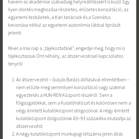
hanem az akadémiai szabadság helyreállításáért is küzd. Egy
ilyen döntés meghozása részletes, előzetes konzultáció, az
egyetemi testületek, a Kari tanácsok és a Szenátus
bevonása nélkül az egyetemi autonómia lábbal tiprását
jelenti.
Mivel a mai nap a „tájékoztatásé”, engedje meg, hogy mi is
tájékoztassuk Önt néhány, az átszervezéssel kapcsolatos
tényről.
Az átszervezést – Gulyás Balázs állításával ellentétben –
nem előzte meg semmilyen konzultáció vagy szakmai
egyeztetés a HUN-REN Központ részéről. Sem a
főigazgatókkal, sem a Kutatóhálózat és különösen nem a
négy érintett kutatóközpont dolgozóival. A négy érintett
kutatóközpont dolgozóinak 83–93 százaléka elutasítja az
átszervezést.
A négy kutatóközpont munkajogi létszáma jelen állás