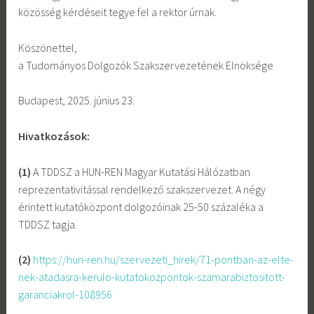
közösség kérdéseit tegye fel a rektor úrnak.
Köszönettel,
a Tudományos Dolgozók Szakszervezetének Elnöksége
Budapest, 2025. június 23.
Hivatkozások:
(1)
A TDDSZ a HUN-REN Magyar Kutatási Hálózatban
reprezentativitással rendelkező szakszervezet. A négy
érintett kutatóközpont dolgozóinak 25-50 százaléka a
TDDSZ tagja.
(2)
https://hun-ren.hu/szervezeti_hirek/71-pontban-az-elte-
nek-atadasra-kerulo-kutatokozpontok-szamarabiztositott-
garanciakrol-108956