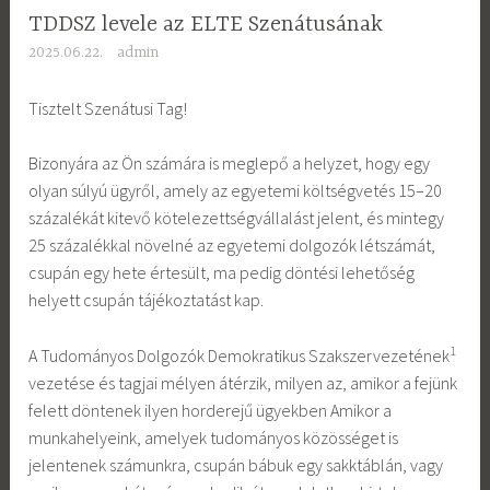
TDDSZ levele az ELTE Szenátusának
2025.06.22.
admin
Tisztelt Szenátusi Tag!
Bizonyára az Ön számára is meglepő a helyzet, hogy egy
olyan súlyú ügyről, amely az egyetemi költségvetés 15–20
százalékát kitevő kötelezettségvállalást jelent, és mintegy
25 százalékkal növelné az egyetemi dolgozók létszámát,
csupán egy hete értesült, ma pedig döntési lehetőség
helyett csupán tájékoztatást kap.
1
A Tudományos Dolgozók Demokratikus Szakszervezetének
vezetése és tagjai mélyen átérzik, milyen az, amikor a fejünk
felett döntenek ilyen horderejű ügyekben Amikor a
munkahelyeink, amelyek tudományos közösséget is
jelentenek számunkra, csupán bábuk egy sakktáblán, vagy