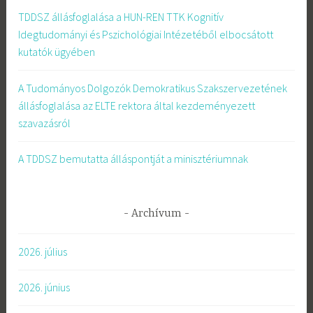
TDDSZ állásfoglalása a HUN-REN TTK Kognitív
Idegtudományi és Pszichológiai Intézetéből elbocsátott
kutatók ügyében
A Tudományos Dolgozók Demokratikus Szakszervezetének
állásfoglalása az ELTE rektora által kezdeményezett
szavazásról
A TDDSZ bemutatta álláspontját a minisztériumnak
Archívum
2026. július
2026. június