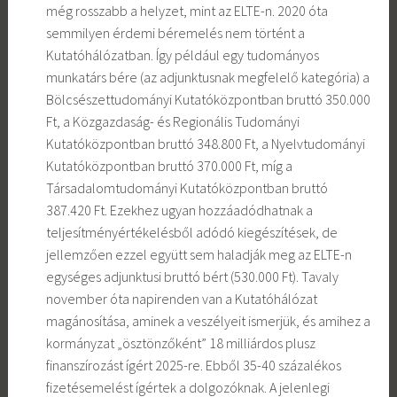
még rosszabb a helyzet, mint az ELTE-n. 2020 óta
semmilyen érdemi béremelés nem történt a
Kutatóhálózatban. Így például egy tudományos
munkatárs bére (az adjunktusnak megfelelő kategória) a
Bölcsészettudományi Kutatóközpontban bruttó 350.000
Ft, a Közgazdaság- és Regionális Tudományi
Kutatóközpontban bruttó 348.800 Ft, a Nyelvtudományi
Kutatóközpontban bruttó 370.000 Ft, míg a
Társadalomtudományi Kutatóközpontban bruttó
387.420 Ft. Ezekhez ugyan hozzáadódhatnak a
teljesítményértékelésből adódó kiegészítések, de
jellemzően ezzel együtt sem haladják meg az ELTE-n
egységes adjunktusi bruttó bért (530.000 Ft). Tavaly
november óta napirenden van a Kutatóhálózat
magánosítása, aminek a veszélyeit ismerjük, és amihez a
kormányzat „ösztönzőként” 18 milliárdos plusz
finanszírozást ígért 2025-re. Ebből 35-40 százalékos
fizetésemelést ígértek a dolgozóknak. A jelenlegi