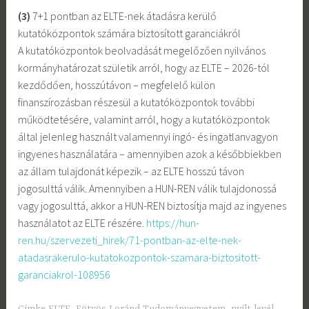
(3)
7+1 pontban az ELTE-nek átadásra kerülő
kutatóközpontok számára biztosított garanciákról
A kutatóközpontok beolvadását megelőzően nyilvános
kormányhatározat születik arról, hogy az ELTE – 2026-tól
kezdődően, hosszútávon – megfelelő külön
finanszírozásban részesül a kutatóközpontok további
működtetésére, valamint arról, hogy a kutatóközpontok
által jelenleg használt valamennyi ingó- és ingatlanvagyon
ingyenes használatára – amennyiben azok a későbbiekben
az állam tulajdonát képezik – az ELTE hosszú távon
jogosulttá válik. Amennyiben a HUN-REN válik tulajdonossá
vagy jogosulttá, akkor a HUN-REN biztosítja majd az ingyenes
használatot az ELTE részére.
https://hun-
ren.hu/szervezeti_hirek/71-pontban-az-elte-nek-
atadasrakerulo-kutatokozpontok-szamara-biztositott-
garanciakrol-108956