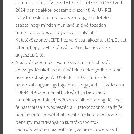
szerint 1121 fő, míg az ELTE létszáma 4337 fő (4570 volt
2024-ben az akkori beszámoló szerint). A HUN-REN
Irányító Testülete az átszervezés egyik feltételéül
szabta, hogy minden munkavállaló változatlan
munkaszerződéssel folytatja a munkáját a
Kutatóközpontok ELTE-hez való csatlakozása után. Ez azt
jelenti, hogy az ELTE létszáma 25%-kal növekszik
augusztus 1-től.
A kutatóközpontok ugyan hozzák magukkal ez évi
költségvetésüket, de az átvételnek elengedhetetlenül
lesznek költségei. A HUN-REN IT 2025. június 20-i
határozata ugyan úgy fogalmaz, hogy „az ELTE köteles a
HUN-REN Központ által biztosított, a beolvadó
kutatóközpontok teljes 2025. évi állami támogatásának
felhasználásarányos részét, a kutatóközpontok saját (fel
nem használt) bevételeit, továbbá a kutatóközpontok
pénzügyi maradványait a kutatóközpontok
finanszírozásának biztosítására, valamint a szervezeti