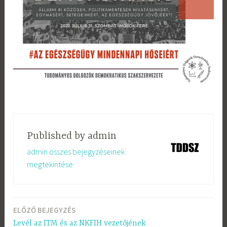
Published by
admin
admin összes bejegyzéseinek
megtekintése
ELŐZŐ BEJEGYZÉS
Bejegyzés
Levél az ITM és az NKFIH vezetőjének