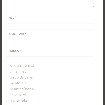
NÉV
*
E-MAIL CÍM
*
HONLAP
A nevem, e-mail
címem, és
weboldalcímem
mentése a
böngészőben a
következő
hozzászólásomhoz.