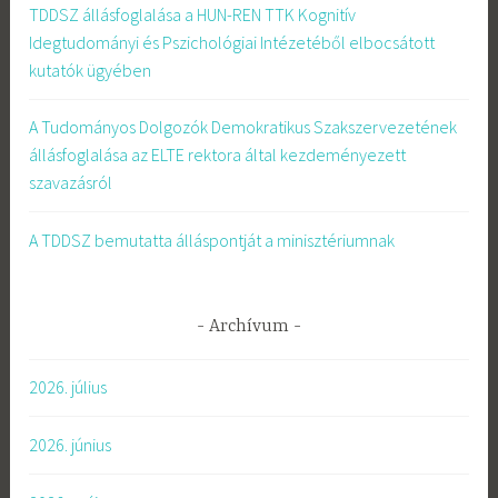
TDDSZ állásfoglalása a HUN-REN TTK Kognitív
Idegtudományi és Pszichológiai Intézetéből elbocsátott
kutatók ügyében
A Tudományos Dolgozók Demokratikus Szakszervezetének
állásfoglalása az ELTE rektora által kezdeményezett
szavazásról
A TDDSZ bemutatta álláspontját a minisztériumnak
Archívum
2026. július
2026. június