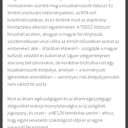
módszeresen szünteti meg a közalkalmazotti státuszt. Ez
történt a kulturális intézményekben, az MTA volt
kutatóhálózatában, és ez történik most az alapítványi
fenntartásba átkerülő egyetemeken. A TDDSZ többször
felszólalt az ellen, ahogyan a magyar törvényhozás
szisztematikusan veszi célba az elmúlt időszakban azokat az
embereket, akik − általában éhbérért − szolgálják a magyar
kultúrát, oktatást és tudományt. Ugyan szégyenteljesen
alacsony bérszínvonalon, de korábban biztosítva volt egy
közalkalmazotti életpálya, amelyet — a kormányzati
ígéretekkel ellentétben — semmilyen más életpályamodell
nem váltott fel azóta.
Most az állami egészségügyet és az állami egészségügyi
dolgozókat sodorja bizonytalanságba az új szolgálati
jogviszony, és vezet − a MESZK felmérése szerint − ahhoz,
hogy egyre kevesebb szakdolgozó látja el az egyre
sokasodó feladatokat.