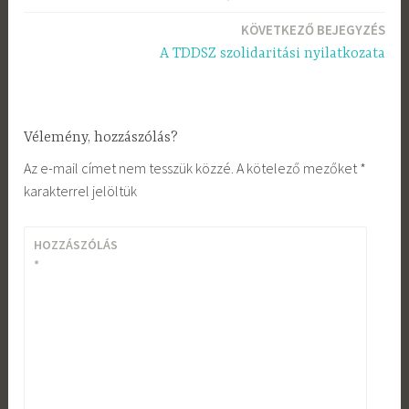
navigáció
KÖVETKEZŐ BEJEGYZÉS
A TDDSZ szolidaritási nyilatkozata
Vélemény, hozzászólás?
Az e-mail címet nem tesszük közzé.
A kötelező mezőket
*
karakterrel jelöltük
HOZZÁSZÓLÁS
*