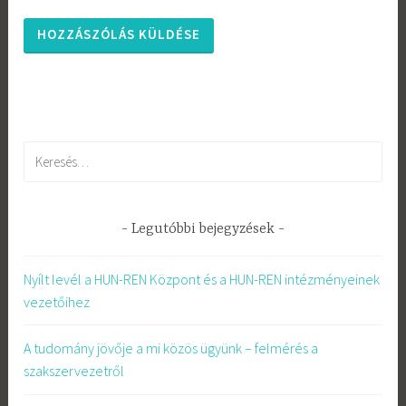
Keresés:
Legutóbbi bejegyzések
Nyílt levél a HUN-REN Központ és a HUN-REN intézményeinek
vezetőihez
A tudomány jövője a mi közös ügyünk – felmérés a
szakszervezetről